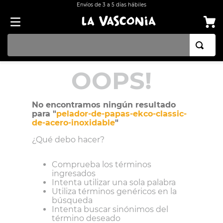
Envíos de 3 a 5 días hábiles
TÉRMINOS MÁS BUSCADOS
OOPS!
1
.
BATERÍA COCINA EKCO ALUMINIO ANTIADHERENTE 32 PIEZAS
2
.
BATERÍA COCINA CON ANTIADHERENTE EKCO 32 PIEZAS ALUMINIO
No encontramos ningún resultado
para "
pelador-de-papas-ekco-classic-
3
.
OLLA
de-acero-inoxidable
"
4
.
ARROCERA
¿Qué debo hacer?
5
.
INDUCCIÓN
Comprueba los términos
6
.
SARTEN
ingresados
Intenta utilizar una sola palabra
7
.
VAPORERAS
Utiliza términos genéricos en la
búsqueda
8
.
BATERÍA
Intenta buscar sinónimos del
término deseado
9
.
ACERO INOXIDABLE