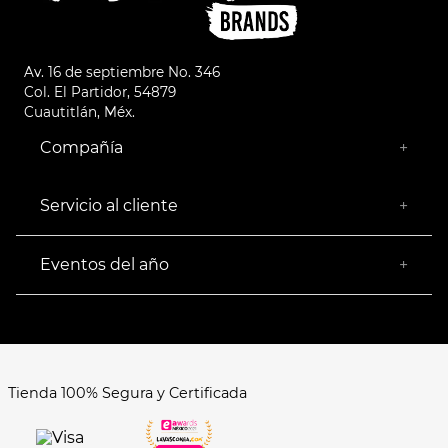
Av. 16 de septiembre No. 346
Col. El Partidor, 54879
Cuautitlán, Méx.
Compañía
+
¿Quiénes somos?
Empresa Socialmente Responsable
Servicio al cliente
+
Encuentra tu Tienda más Cercana
Facturación
Devoluciones
Eventos del año
+
Rastrear pedido
Buen Fin
Venta al mayoreo
Hot Sale
Términos y Condiciones
El Balón está en nuestra cancha
Aviso de Privacidad
FAQ's
Tienda 100% Segura y Certificada
Formas de Pago