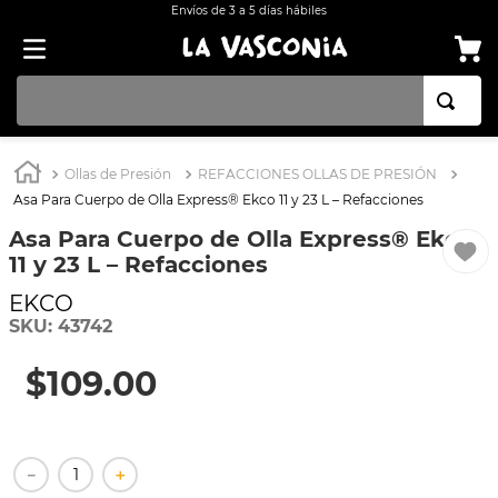
Envíos de 3 a 5 días hábiles
TÉRMINOS MÁS BUSCADOS
Ollas de Presión
REFACCIONES OLLAS DE PRESIÓN
1
.
BATERÍA COCINA EKCO ALUMINIO ANTIADHERENTE 32 PIEZAS
Asa Para Cuerpo de Olla Express® Ekco 11 y 23 L – Refacciones
2
.
BATERÍA COCINA CON ANTIADHERENTE EKCO 32 PIEZAS ALUMINIO
Asa Para Cuerpo de Olla Express® Ekco
11 y 23 L – Refacciones
3
.
OLLA
EKCO
4
.
ARROCERA
SKU
:
43742
5
.
INDUCCIÓN
$
109
.
00
6
.
SARTEN
7
.
VAPORERAS
8
.
BATERÍA
－
＋
9
.
ACERO INOXIDABLE