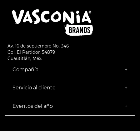
Av. 16 de septiembre No. 346
Col. El Partidor, 54879
Cuautitlán, Méx.
Compañía
+
¿Quiénes somos?
Empresa Socialmente Responsable
Servicio al cliente
+
Encuentra tu Tienda más Cercana
Facturación
Devoluciones
Eventos del año
+
Rastrear pedido
Buen Fin
Venta al mayoreo
Hot Sale
Términos y Condiciones
El Balón está en nuestra cancha
Aviso de Privacidad