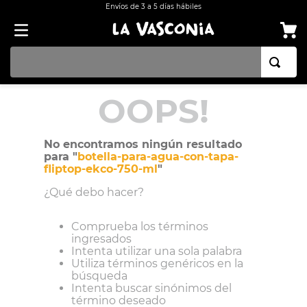
Envíos de 3 a 5 días hábiles
TÉRMINOS MÁS BUSCADOS
OOPS!
1
.
BATERÍA COCINA EKCO ALUMINIO ANTIADHERENTE 32 PIEZAS
2
.
BATERÍA COCINA CON ANTIADHERENTE EKCO 32 PIEZAS ALUMINIO
No encontramos ningún resultado
para "
botella-para-agua-con-tapa-
3
.
OLLA
fliptop-ekco-750-ml
"
4
.
ARROCERA
¿Qué debo hacer?
5
.
INDUCCIÓN
Comprueba los términos
6
.
SARTEN
ingresados
Intenta utilizar una sola palabra
7
.
VAPORERAS
Utiliza términos genéricos en la
búsqueda
8
.
BATERÍA
Intenta buscar sinónimos del
término deseado
9
.
ACERO INOXIDABLE