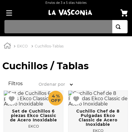
Envíos de 3 a 5 días hábiles
TÉRMINOS MÁS BUSCADOS
EKCO
Cuchillos-Tablas
1
.
BATERÍA COCINA EKCO ALUMINIO ANTIADHERENTE 32 PIEZAS
2
.
BATERÍA COCINA CON ANTIADHERENTE EKCO 32 PIEZAS ALUMINIO
Cuchillos / Tablas
3
.
OLLA
4
.
ARROCERA
Filtros
Ordenar por
5
.
SARTEN
4 %
OFF
6
.
INDUCCIÓN
7
.
VAPORERAS
Set de Cuchillos 6
Cuchillo Chef de 8
piezas Ekco Classic
Pulgadas Ekco
de Acero Inoxidable
Classic de Acero
8
.
ACERO INOXIDABLE
Inoxidable
EKCO
9
.
BATERÍA
EKCO