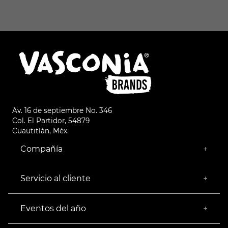
Av. 16 de septiembre No. 346
Col. El Partidor, 54879
Cuautitlán, Méx.
Compañía
+
¿Quiénes somos?
Empresa Socialmente Responsable
Servicio al cliente
+
Encuentra tu Tienda más Cercana
Facturación
Devoluciones
Eventos del año
+
Rastrear pedido
Buen Fin