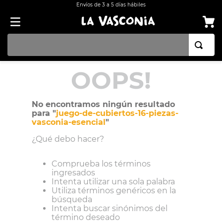
Envíos de 3 a 5 días hábiles
TÉRMINOS MÁS BUSCADOS
OOPS!
1
.
BATERÍA COCINA EKCO ALUMINIO ANTIADHERENTE 32 PIEZAS
2
.
BATERÍA COCINA CON ANTIADHERENTE EKCO 32 PIEZAS ALUMINIO
No encontramos ningún resultado
para "
juego-de-cubiertos-16-piezas-
3
.
OLLA
vasconia-esencial
"
4
.
ARROCERA
¿Qué debo hacer?
5
.
SARTEN
Comprueba los términos
6
.
INDUCCIÓN
ingresados
Intenta utilizar una sola palabra
7
.
VAPORERAS
Utiliza términos genéricos en la
búsqueda
8
.
ACERO INOXIDABLE
Intenta buscar sinónimos del
término deseado
9
.
BATERÍA