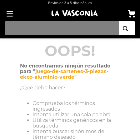
Envíos de 3 a 5 días hábiles
TÉRMINOS MÁS BUSCADOS
OOPS!
1
.
BATERÍA COCINA EKCO ALUMINIO ANTIADHERENTE 32 PIEZAS
2
.
BATERÍA COCINA CON ANTIADHERENTE EKCO 32 PIEZAS ALUMINIO
No encontramos ningún resultado
para "
juego-de-sartenes-3-piezas-
3
.
OLLA
ekco-aluminio-verde
"
4
.
ARROCERA
¿Qué debo hacer?
5
.
SARTEN
Comprueba los términos
6
.
INDUCCIÓN
ingresados
Intenta utilizar una sola palabra
7
.
VAPORERAS
Utiliza términos genéricos en la
búsqueda
8
.
ACERO INOXIDABLE
Intenta buscar sinónimos del
término deseado
9
.
BATERÍA