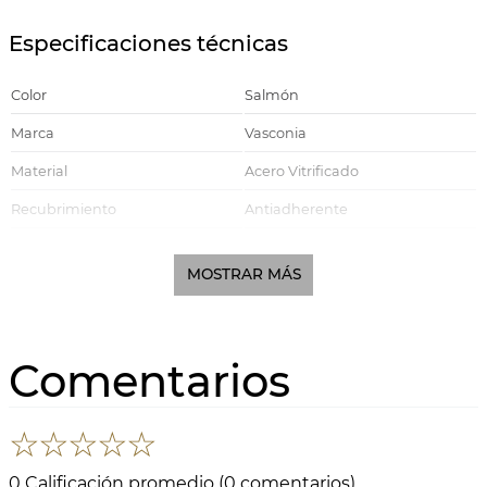
Especificaciones técnicas
Color
Salmón
Marca
Vasconia
Material
Acero Vitrificado
Recubrimiento
Antiadherente
Mango
Soft Touch
MOSTRAR MÁS
Tamaño (cm)
20 cm
Linea
Prime
Apto para lavavajillas
Si
Comentarios
Estufa Eléctrica, Estufa de Gas,
Compatible con
Estufa Vitrocerámica, Estufa de
Inducción
☆
☆
☆
☆
☆
Cuerpo
Ollas
0 Calificación promedio
(0 comentarios)