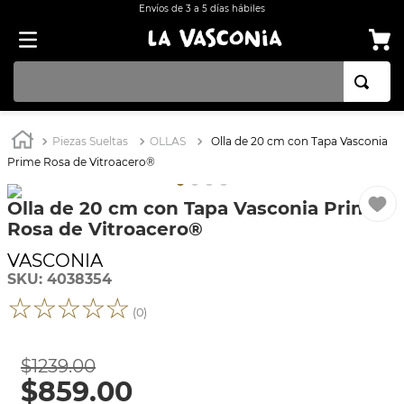
Envíos de 3 a 5 días hábiles
TÉRMINOS MÁS BUSCADOS
Piezas Sueltas
OLLAS
Olla de 20 cm con Tapa Vasconia
1
.
OLLA
Prime Rosa de Vitroacero®
2
.
BATERÍA COCINA CON ANTIADHERENTE EKCO 32 PIEZAS ALUMINIO
Olla de 20 cm con Tapa Vasconia Prime
3
.
ARROCERA
Rosa de Vitroacero®
4
.
SARTEN
VASCONIA
5
.
INDUCCIÓN
SKU
:
4038354
☆
☆
☆
☆
☆
6
.
VAPORERAS
(
0
)
7
.
ACERO INOXIDABLE
$
1239
.
00
8
.
BATERÍA
$
859
.
00
9
.
COMAL