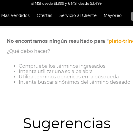
¡3 MSI desde $1,999 y 6 MSI desde $3,499!
Más Vendidos
Ofertas
Servicio al Cliente
Mayoreo
OS MÁS
OS
A EKCO ALUMINIO ANTIADHERENTE 32 PIEZAS
No encontramos ningún resultado para "
plato-tri
¿Qué debo hacer?
 CON ANTIADHERENTE EKCO 32 PIEZAS ALUMINIO
A
Comprueba los términos ingresados
Intenta utilizar una sola palabra
OCERA
Utiliza términos genéricos en la búsqueda
Intenta buscar sinónimos del término deseado
TEN
UCCIÓN
ORERAS
RO INOXIDABLE
Sugerencias
ERÍA