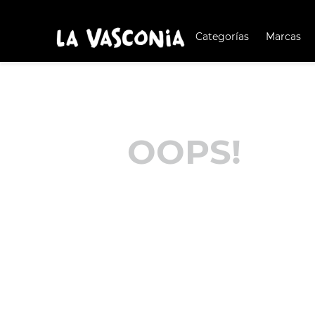
pedidos desde $999
Categorías
Marcas
TÉRMIN
BUSCAD
1
.
BATERÍA COCIN
2
.
BATERÍA COCINA
OOPS!
3
.
OLL
4
.
ARR
5
.
SAR
6
.
IND
7
.
VAP
8
.
ACE
9
.
BAT