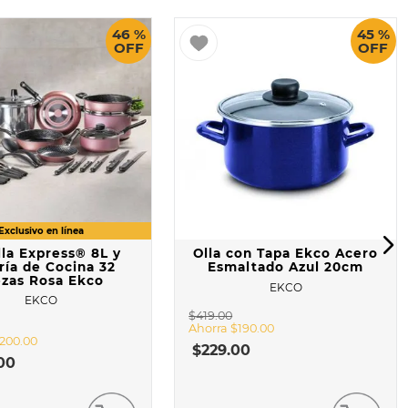
46 %
45 %
OFF
OFF
lla Express® 8L y
Olla con Tapa Ekco Acero
ría de Cocina 32
Esmaltado Azul 20cm
ezas Rosa Ekco
EKCO
EKCO
$
419
.
00
Ahorra
$
190
.
00
200
.
00
$
229
.
00
00