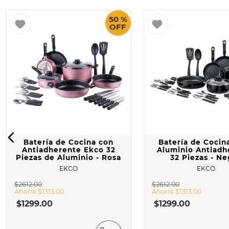
10
.
COM
50 %
OFF
Batería de Cocina con
Batería de Cocin
Antiadherente Ekco 32
Aluminio Antiadh
Piezas de Aluminio - Rosa
32 Piezas - N
EKCO
EKCO
$
2612
.
00
$
2612
.
00
Ahorra
$
1313
.
00
Ahorra
$
1313
.
00
$
1299
.
00
$
1299
.
00