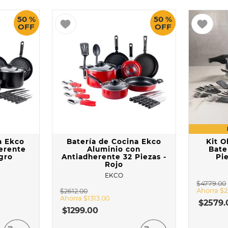
AL
50 %
50 %
OFF
OFF
a Ekco
Batería de Cocina Ekco
Kit O
erente
Aluminio con
Bate
egro
Antiadherente 32 Piezas -
Pi
Rojo
EKCO
$
4779
.
00
Ahorra
$
2
$
2612
.
00
Ahorra
$
1313
.
00
$
2579
.
$
1299
.
00