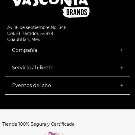
Av. 16 de septiembre No. 346
Col. El Partidor, 54879
Cuautitlán, Méx.
Compañía
+
¿Quiénes somos?
Empresa Socialmente Responsable
Servicio al cliente
+
Encuentra tu Tienda más Cercana
Facturación
Devoluciones
Eventos del año
+
Rastrear pedido
Buen Fin
Venta al mayoreo
Hot Sale
Términos y Condiciones
El Balón está en nuestra cancha
Aviso de Privacidad
FAQ's
Tienda 100% Segura y Certificada
Formas de Pago