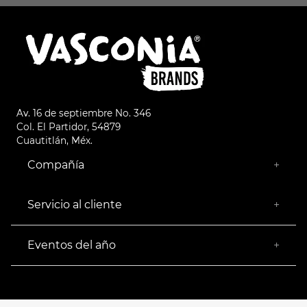
Av. 16 de septiembre No. 346
Col. El Partidor, 54879
Cuautitlán, Méx.
Compañía
+
¿Quiénes somos?
Empresa Socialmente Responsable
Servicio al cliente
+
Encuentra tu Tienda más Cercana
Facturación
Devoluciones
Eventos del año
+
Rastrear pedido
Buen Fin
Venta al mayoreo
Hot Sale
Términos y Condiciones
El Balón está en nuestra cancha
Aviso de Privacidad