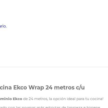
rio.
ocina Ekco Wrap 24 metros c/u
uminio Ekco
de 24 metros, la opción ideal para tu cocina!
ado con las normas más estrictas de limpieza e higiene.