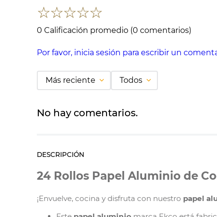
☆
☆
☆
☆
☆
0 Calificación promedio
(0 comentarios)
Por favor, inicia sesión para escribir un comenta
Más reciente
Todos
No hay comentarios.
DESCRIPCIÓN
24 Rollos Papel Aluminio de C
¡Envuelve, cocina y disfruta con nuestro
papel al
Este
papel aluminio
marca Ekco está fabric