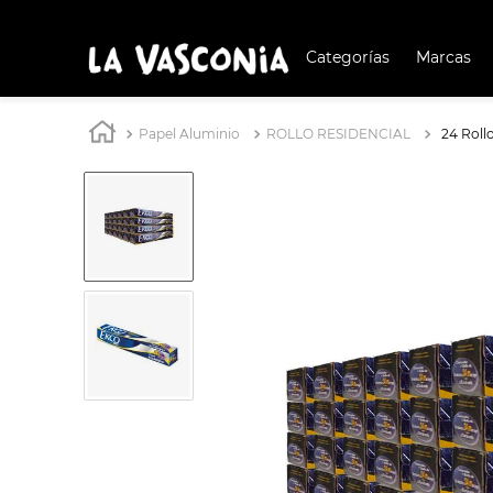
Categorías
Marcas
TÉRMIN
BUSCAD
Papel Aluminio
ROLLO RESIDENCIAL
24 Roll
1
.
BATERÍA COCIN
2
.
BATERÍA COCINA
3
.
OLL
4
.
IND
5
.
ARR
6
.
SAR
7
.
VAP
8
.
BAT
9
.
ACE