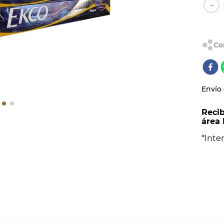
AL
－
Envío 
Recib
área 
*Inter