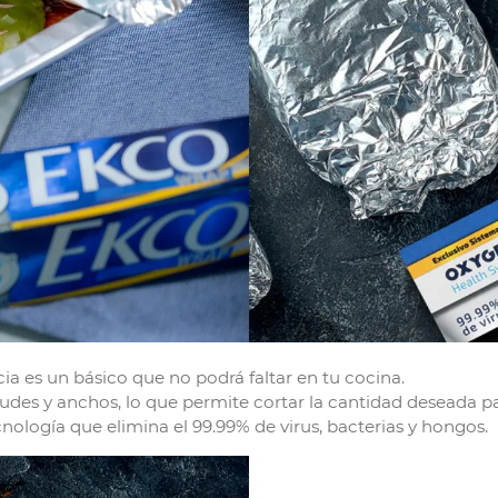
a es un básico que no podrá faltar en tu cocina.
udes y anchos, lo que permite cortar la cantidad deseada pa
ología que elimina el 99.99% de virus, bacterias y hongos.