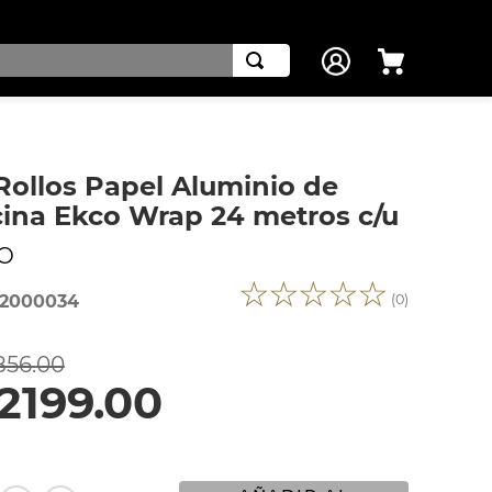
Rollos Papel Aluminio de
ina Ekco Wrap 24 metros c/u
O
☆
☆
☆
☆
☆
(
0
)
2000034
856
.
00
2199
.
00