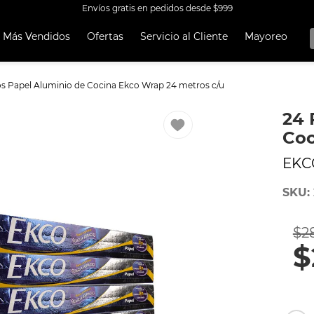
Envíos gratis en pedidos desde $999
Más Vendidos
Ofertas
Servicio al Cliente
Mayoreo
OS MÁS
OS
os Papel Aluminio de Cocina Ekco Wrap 24 metros c/u
A EKCO ALUMINIO ANTIADHERENTE 32 PIEZAS
24 
 CON ANTIADHERENTE EKCO 32 PIEZAS ALUMINIO
Coc
A
EKC
UCCIÓN
SKU
:
OCERA
TEN
$
2
ORERAS
$
ERÍA
RO INOXIDABLE