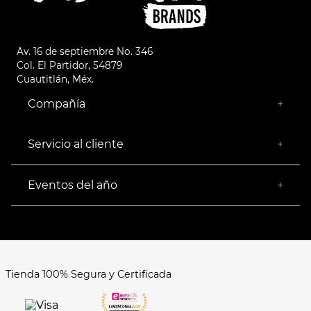
Av. 16 de septiembre No. 346
Col. El Partidor, 54879
Cuautitlán, Méx.
Compañía
+
¿Quiénes somos?
Empresa Socialmente Responsable
Servicio al cliente
+
Encuentra tu Tienda más Cercana
Facturación
Devoluciones
Eventos del año
+
Rastrear pedido
Buen Fin
Venta al mayoreo
Hot Sale
Términos y Condiciones
El Balón está en nuestra cancha
Aviso de Privacidad
FAQ's
Tienda 100% Segura y Certificada
Formas de Pago