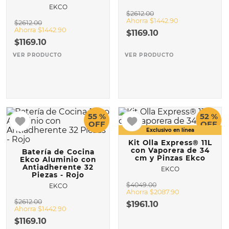
EKCO
$
2612
.
00
10
.
VASCONIA PRIMA
Ahorra
$
1442
.
90
$
2612
.
00
Ahorra
$
1442
.
90
$
1169
.
10
$
1169
.
10
VER PRODUCTO
VER PRODUCTO
55 %
52 %
OFF
OFF
Kit Olla Express® 11L
con Vaporera de 34
Batería de Cocina
cm y Pinzas Ekco
Ekco Aluminio con
Antiadherente 32
EKCO
Piezas - Rojo
$
4049
.
00
EKCO
Ahorra
$
2087
.
90
$
2612
.
00
$
1961
.
10
Ahorra
$
1442
.
90
$
1169
.
10