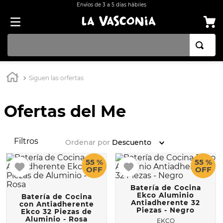
Envíos de 3 a 5 días hábiles
TÉRMINOS MÁS BUSCADOS
Siguen las orfertas
1
.
OLLA
2
.
BATERÍA COCINA CON ANTIADHERENTE EKCO 32 PIEZAS ALUMINIO
Ofertas del Me
3
.
ARROCERA
4
.
SARTEN
Filtros
Ordenar por
Descuento
5
.
INDUCCIÓN
55 %
55 %
OFF
OFF
6
.
VAPORERAS
7
.
ACERO INOXIDABLE
Batería de Cocina
Ekco Aluminio
Batería de Cocina
Antiadherente 32
8
.
BATERÍA
con Antiadherente
Piezas - Negro
Ekco 32 Piezas de
Aluminio - Rosa
9
.
COMAL
EKCO