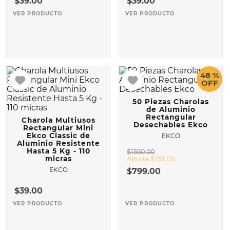
$
39
.
00
$
39
.
00
VER PRODUCTO
VER PRODUCTO
10
.
COMAL
48 %
OFF
50 Piezas Charolas
de Aluminio
Rectangular
Charola Multiusos
Desechables Ekco
Rectangular Mini
Ekco Classic de
EKCO
Aluminio Resistente
Hasta 5 Kg - 110
$
1550
.
00
micras
Ahorra
$
751
.
00
EKCO
$
799
.
00
$
39
.
00
VER PRODUCTO
VER PRODUCTO