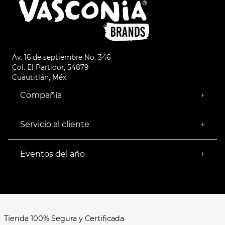
Av. 16 de septiembre No. 346
Col. El Partidor, 54879
Cuautitlán, Méx.
Compañía
+
¿Quiénes somos?
Empresa Socialmente Responsable
Servicio al cliente
+
Encuentra tu Tienda más Cercana
Facturación
Devoluciones
Eventos del año
+
Rastrear pedido
Buen Fin
Venta al mayoreo
Hot Sale
Términos y Condiciones
El Balón está en nuestra cancha
Aviso de Privacidad
FAQ's
Tienda 100% Segura y Certificada
Formas de Pago