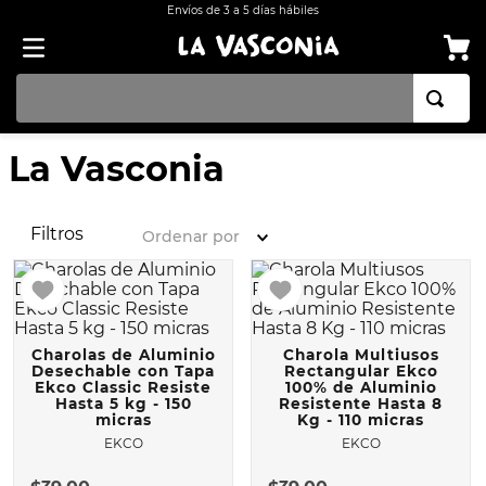
Envíos de 3 a 5 días hábiles
TÉRMINOS MÁS BUSCADOS
La Vasconia
1
.
BATERÍA COCINA EKCO ALUMINIO ANTIADHERENTE 32 PIEZAS
2
.
BATERÍA COCINA CON ANTIADHERENTE EKCO 32 PIEZAS ALUMINIO
Filtros
Ordenar por
3
.
OLLA
4
.
ARROCERA
5
.
INDUCCIÓN
Charolas de Aluminio
Charola Multiusos
6
.
SARTEN
Desechable con Tapa
Rectangular Ekco
Ekco Classic Resiste
100% de Aluminio
Hasta 5 kg - 150
Resistente Hasta 8
7
.
VAPORERAS
micras
Kg - 110 micras
8
.
BATERÍA
EKCO
EKCO
9
.
ACERO INOXIDABLE