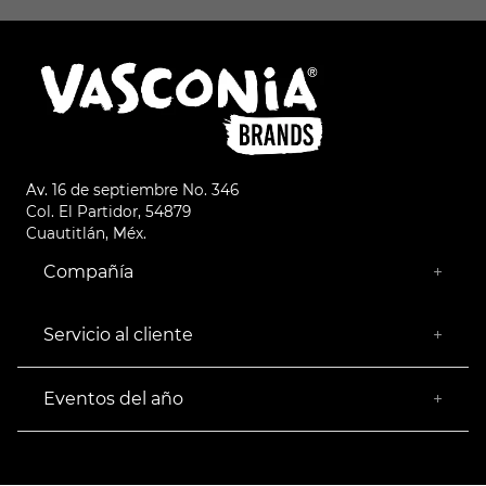
Av. 16 de septiembre No. 346
Col. El Partidor, 54879
Cuautitlán, Méx.
Compañía
+
¿Quiénes somos?
Empresa Socialmente Responsable
Servicio al cliente
+
Encuentra tu Tienda más Cercana
Facturación
Devoluciones
Eventos del año
+
Rastrear pedido
Buen Fin
Venta al mayoreo
Hot Sale
Términos y Condiciones
El Balón está en nuestra cancha