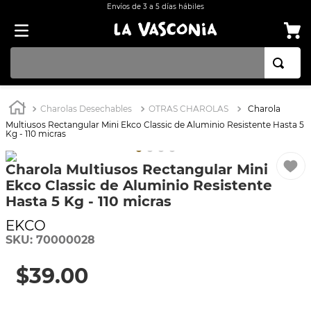
Envíos de 3 a 5 días hábiles
TÉRMINOS MÁS BUSCADOS
Charolas Desechables
OTRAS CHAROLAS
Charola
1
.
BATERÍA COCINA EKCO ALUMINIO ANTIADHERENTE 32 PIEZAS
Multiusos Rectangular Mini Ekco Classic de Aluminio Resistente Hasta 5
Kg - 110 micras
2
.
BATERÍA COCINA CON ANTIADHERENTE EKCO 32 PIEZAS ALUMINIO
3
.
OLLA
Charola Multiusos Rectangular Mini
Ekco Classic de Aluminio Resistente
4
.
INDUCCIÓN
Hasta 5 Kg - 110 micras
5
.
ARROCERA
EKCO
6
.
SARTEN
SKU
:
70000028
7
.
VAPORERAS
$
39
.
00
8
.
BATERÍA
9
.
ACERO INOXIDABLE