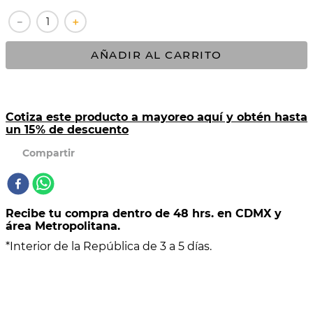
－
＋
10
.
COMAL
AÑADIR AL CARRITO
Cotiza este producto a mayoreo aquí y obtén hasta
un 15% de descuento
Recibe tu compra dentro de 48 hrs. en CDMX y
área Metropolitana.
*Interior de la República de 3 a 5 días.