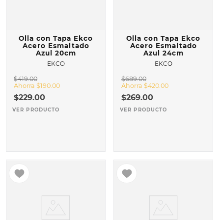
10
.
COMAL
Olla con Tapa Ekco
Olla con Tapa Ekco
Acero Esmaltado
Acero Esmaltado
Azul 20cm
Azul 24cm
EKCO
EKCO
$
419
.
00
$
689
.
00
Ahorra
$
190
.
00
Ahorra
$
420
.
00
$
229
.
00
$
269
.
00
VER PRODUCTO
VER PRODUCTO