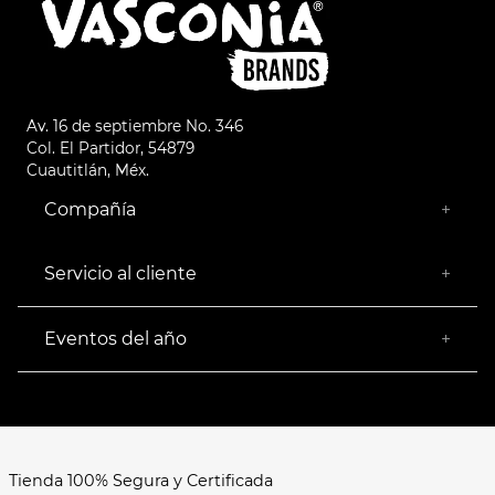
Av. 16 de septiembre No. 346
Col. El Partidor, 54879
Cuautitlán, Méx.
Compañía
+
¿Quiénes somos?
Empresa Socialmente Responsable
Servicio al cliente
+
Encuentra tu Tienda más Cercana
Facturación
Devoluciones
Eventos del año
+
Rastrear pedido
Buen Fin
Venta al mayoreo
Hot Sale
Términos y Condiciones
El Balón está en nuestra cancha
Aviso de Privacidad
FAQ's
Tienda 100% Segura y Certificada
Formas de Pago