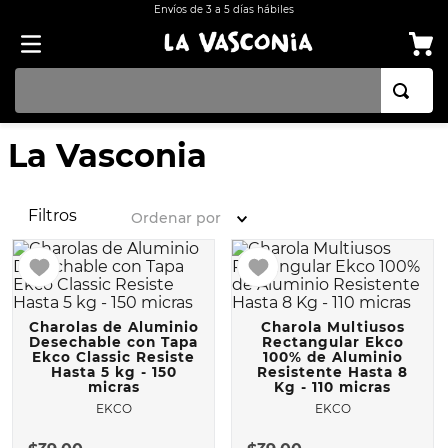
Envíos de 3 a 5 días hábiles
TÉRMINOS MÁS BUSCADOS
La Vasconia
1
.
BATERÍA COCINA EKCO ALUMINIO ANTIADHERENTE 32 PIEZAS
2
.
BATERÍA COCINA CON ANTIADHERENTE EKCO 32 PIEZAS ALUMINIO
Filtros
Ordenar por
3
.
OLLA
4
.
ARROCERA
5
.
INDUCCIÓN
Charolas de Aluminio
Charola Multiusos
6
.
SARTEN
Desechable con Tapa
Rectangular Ekco
Ekco Classic Resiste
100% de Aluminio
Hasta 5 kg - 150
Resistente Hasta 8
7
.
VAPORERAS
micras
Kg - 110 micras
8
.
BATERÍA
EKCO
EKCO
9
.
ACERO INOXIDABLE