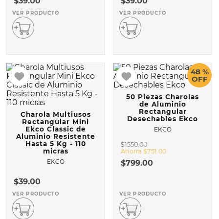
$
39
.
00
$
39
.
00
VER PRODUCTO
VER PRODUCTO
10
.
COMAL
48 %
OFF
50 Piezas Charolas
de Aluminio
Rectangular
Charola Multiusos
Desechables Ekco
Rectangular Mini
Ekco Classic de
EKCO
Aluminio Resistente
Hasta 5 Kg - 110
$
1550
.
00
micras
Ahorra
$
751
.
00
EKCO
$
799
.
00
$
39
.
00
VER PRODUCTO
VER PRODUCTO