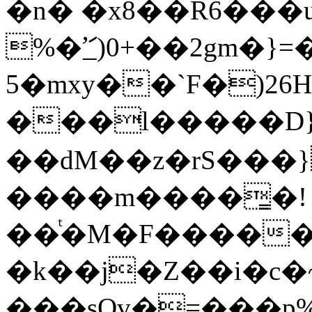
�n� �x8��R6���uUcפ�ԽK��*���
%�ަ_̛)0+��2gm�}=
5�mxy��`F�)26
���l�����D}
��dM��z�rS���}hߧ�e>�^9��SԲ�CD��3���f�:�;�̇�UV#�o5�{�����
����m����͇�!
��ͭ�M�F�����
�k��j�Z��i�c�
���sOv�=���p%���v�