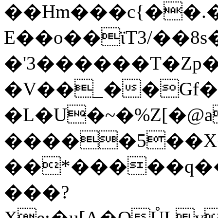
��Hm���c{��.
E��o��ϊT3/��8s
�'3������T�Zp
�V��_��Gf�
�L�U�~�%Z[�@
�����5��X
��*�����q��
���?
Xe;�u[A�QŮLy