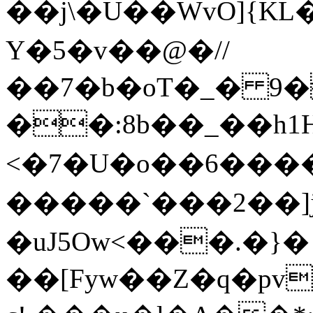
��j\�U��WvO ]{KL
Y�5�v��@�//
��7�b�oT�_� 9�
��:8b��_��h1H
<�7�U�o��6���
�����`���2��]jQg<
�uJ5Ow<���.�}�
��[Fyw��Ζ�q�pv