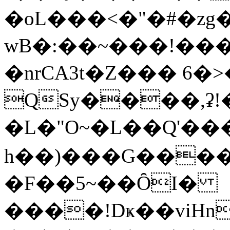
�oL���<�"�#�zg
wB�:��~���!��
�nrCA3t�Z��� 6�
QSy����,ʡ!�#ܚ���
�L�"O~�L��Q'��
h��)���G����ײ��r�; ��[~
�F��5~��ȎI�
����!Dҝ��viHn���;#ۥSyS���;��