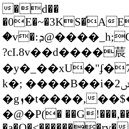
�d��
�0E�~�3KS�֡AE
�v�:ܕ@����_h;Qۃ5�C��0>�Ȃ�����NYdg
?cI.8v��d����莀
�y�_��xU�"ʄ�
k�; ����B��i�2ݭ|
�gܙ�t����,��$�)R!)��y����9op���UH�%Q���d2ٻ-
�@�P(� ��G!���,�
�a�O�<�������rv�