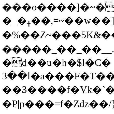
���o����]�~�
�_�ߪ��,=~��w��]?
�%��Z~���5K&��f�7�������׳o�
�����_��_��__.
�d��u�h�$l�C�
ߊ��3�a���F�T��P��O|
��3����f�Vk�`
�P|p���=f�Zǳ�� /