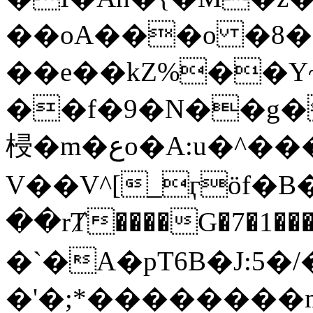
��oA���o �8�
��e��kZ%��Y
��f�9�N��g�
梫�m�عo�A:u�^���m�0� u>1�E��
V��V^[_ӷöf�
��rȾ����G�7�1��
�`�A�pT6B�J:5�/
�'�;*��������