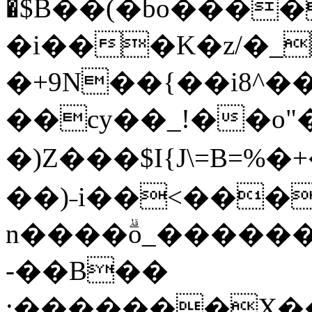
�$Β��(�bo����%��
�i���K�z/�_
�+9N��{��i8^�
��cy��_!��o"��X
�)Z���$I{J\=B=%
��)˗i��<���
n����ۗo_�����������z}%�� $�
-��B��
;�������X�