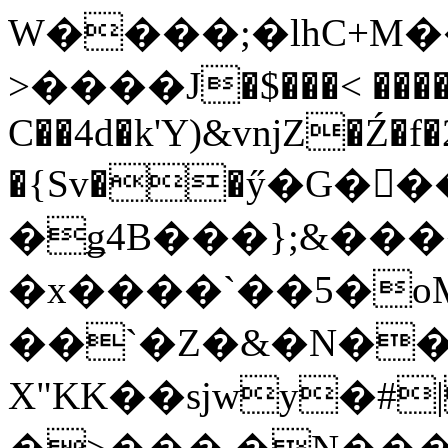
W����;�lhC+M�
>����J�$���< ���
C��4d�k'Y)&vǌZ�Ź�f
�{Sv��ӳ�G�
�ǥ4B���};&����
�x����`��5�o
��`�Z�&�N�
X"KK��sjwy�#