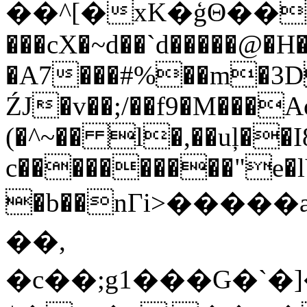
��^[�xK�ģΘ����
���cX�~d��`d�����@�
�A7���#%��m�3D
ŹJ�v��;/��f9�M���A
(�^~�� l�,��uļ��I
c����������"e�
�b��nГi>����
��,
�c��;g1���G�`�