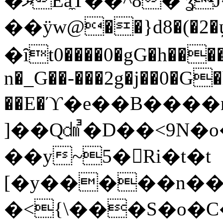
�ޔEa̼T��^8� ʓJ�Y�<��l�,Αa|
��ӱw@��}d8�(�2�ϣ
�ȋt0����0�gG�h��
n�_G��-���2g�j��0�G�
��E�ϓ�e��B
����m�
]��Q㍹�D��<9N�
��y~5�Ri�t�t
[�y�����n��
�<{\���S�o�