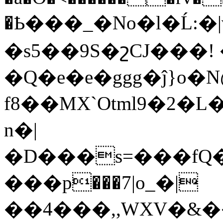
�Ҍ���_�No�l�Ĺ:�|
�s5��9S�շCJ���! 
�Q�e�e�ggg�ĵ}o�
f8��MX`Otml9�2�
n�|
�D���s=���fQ��
���р���7|o_�|
��4���,,WXV�&��D3l]�