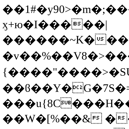
��1#�y90>�m�;�
ӽ+ю�I�����|
�����
�~K���M
�v��%��V8�>���
{����"����>�SU
��ϐ��Y�G�7S�=
���u{8C���H�
��W�[%��& �