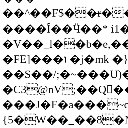
��^��F$��̶r�
����Ȋ��Ӵ��* i1�
�V��_l��b�e,��3��
�FE]���ו �j�mk �}
��S��/;�~���U)
�C3@nV;��Q�ُ
���J�F�a���~c
{5�W��_��8�N