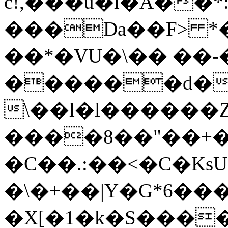
c!,���u�l�A��
���Da��F> *
��*�VU�\�� ��-
������d�1
\��l�l
������Z
����8��"��+
�C��.:��<�C�Ks
�\�+��|Y�G*6�
�X[�1�k�S�����D