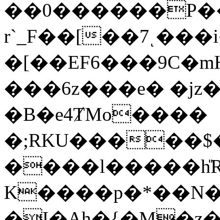
��0������P��
r`_F��[��7ͺ��
�[��EF6���9C�m
���6z���e� �jz�
�B�e4ȾMo����
�;RKU�����$
����l�����h̎R
K����p�*��N�
�I�Ah�{�M�z��;��o�^/S�e,Sv�\+ܒd;]Nex;�UO�,��i�lTt