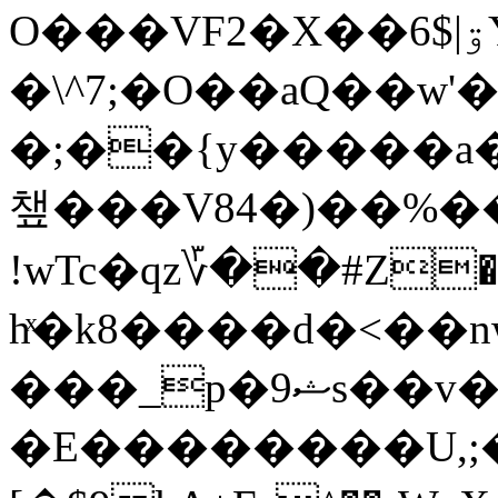
O���VF2�X��6$|ۊYßQ�o=t���
�\^7;�O��aQ��w
�;��{y�����a
챞���V84�)��%�
!wTc�qz؆��#Z��
hͯ�k8����d�<��
���_p�9ޝs��v���nZ<�I�\��g0ړ�5r�w�
�E��������U,;�