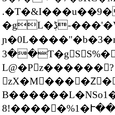
.�T�&I���u��9�
�gL�ڋ-���'�V�|
ɲ�0L����"�b�3�mL�
��3T�gS S%�v�^�2�f<�����Tyr$^���d���
L@
�Pz������?
zX�M����Zُ�
B������L�NSo1
8!�����%1�Ւ��