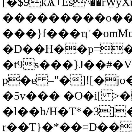
[�$9kѦ+Es^��rW̠yXu#�FR
���������o��
���}f���ҵ˹�omMʋ
�D��H��p=
�t9s���}J��#
p�e ="�]![�j
�5v��� �O�i[ >�
�l��b/H�T*�3]
r��T}�*��=D��