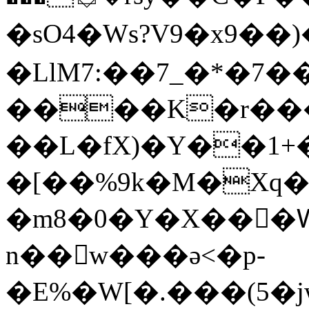
�sO4�Ws?V9�x9��)�1����uN�ڼV
�LlM7:��7_�*�7
����K�r���4
��L�fX)�Y��1+
�[��%9k�M�Xq���
�m8�0�Y�X���Wّ
n��w���ә<�p-
�E%�W[�.���(5�