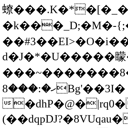
蟟���.K�*�[�_�
�k���_D;�M�-{
��#3��EI>�O�i
d�J�*�U�����矇�
���~�������
ހ�:���8Bg'��3I�
�dhP�@�|rq0�
(��dqpDJ?�8VUqau