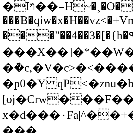
�Iױ��=H~�¸�O�mQoyc����N���.!Z��o�X���؅�
���B�qiw�x�H��vz<�+V
���"��4��3�[�{h�۹a���v�ʎYuG�eˬ�
���X��]�*��W��
�ܵ�c,�V�c>�<�����T�m�=�q8t�L�4����n���
�p0�Y qP<�znu
[oj�Crw���F�
x�d���٠Fa|^��+����Z���u�~�����J�0Y����S�����(�&�=MZ8����8I��'i�
���