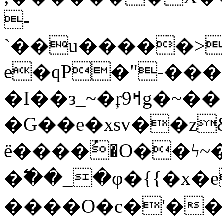
-
`��u�����>
e�qP�"-���
�I��з_~�ŗߞ9g�~���7o����lE�P9�X�&iO̸h�����o��S��k¬ebf/
�G��e�xsv��z&
ё����ُ�O��ϟ
�߱��_�φ�{{�x
����O�c�'�