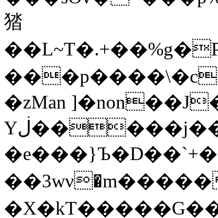
㹺
�� L~T�.+��%g�
���p����\�c
�zMan ]�non��J
Yڶ�����j���q�ZLPf�<���9�>�q�}|
�e���}Ъ�D��`+�
��3wν�m�����
�X�kT�����G��