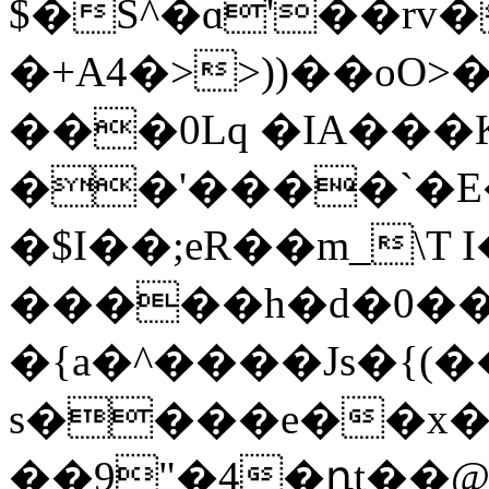
$�S^�ɑ'��rv��B
�+A4�>>))��oO
���0Lq �IA���KI�ܛJ
��'����`�E
�$I��;eR��m_\T 
�����h�d�0�
�{a�^����Js�{
s����e��x�!
��9"�4�դt��@