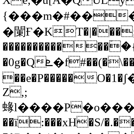
{���m�#���
�䦨Ғ�KT�|���;
������������ۡ�
�0g�Qܧ�f#��(�\��Y]���0˯#��GO3?
��e�P�����O�1
Z,;
蝝l����P�o����~
��ї:���xH�S/�.��