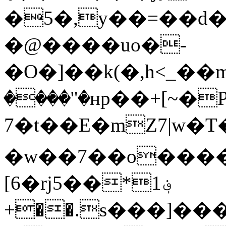
�5�,y��=��d�
�@����uo�-
�O�]��k(�,h<_�
����"�ʜp��+[~�
7�t��E�mZ7|w�T�y[���E>
�w��7��o���
[6�rj5��*1؋