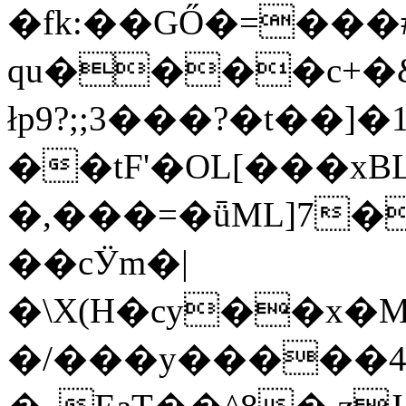
�fk:��GŐ�=���
qu����c+�&
łp9?;;3���?�t��]
��tF'�OL[���xB
�,���=�ǖML]7�
��cӰm�|
�\X(H�cy��x�
�/���y�����4