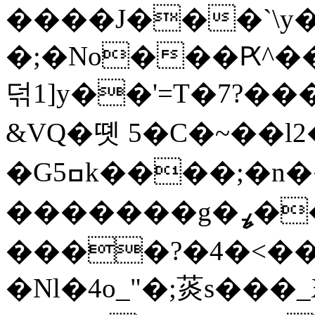
����J���`\y
�;�No���Ԗ^�
덖1]y��'=T�7?
&VQ�똇 5�C�~��l2�
�Gߛ5k����;�n����_7���7��Gޝ��D�0}
�������g�ߨީ����j�G�ޝ�{��vg�O�#�I�kX�w!>�t�V�����,=���]��C�����C�F�C������{�ܜ����S��{�Sxշ�~�Y�u���Hn�>�ntٝ�}
����?�4�<�
�Nl�4o_"�;菼s���_