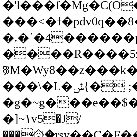
�'l���f�Mg�C(O
���<�ϯ�pdv0q��
�.�΄�4�����
����R����5z
꡵M�Wy8��z���k
���\�L�ݽ{� ;�R�;u���N���}
�g�~g���e��$
�]~١v5�J/
���۞�rsy��C�F��M