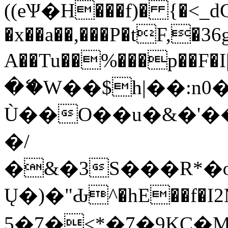
((eѰ�H���f)� {�<_d
�x��a��,���P�tF,�36g
A��Tu��%���p��F�I|���܋�;Ռ
�ޭ�W��$h|��:n
Ù��O��u�&�'��
�/
�&�3S���R*�ʛ
Ų�)�"Ԃ^�hE��f�I
5�7�<*�7�9KC�M�