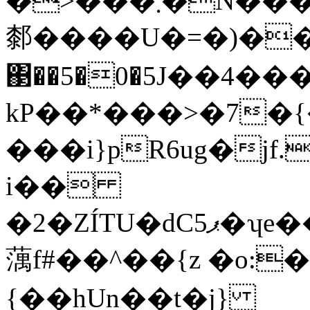
�>���܂�N���y�i��!&�+��s���nY�c�jzkw��
䣛����U�=�)�
΃��5�0�5J��4�
kP��*���>�7�
���i}pR6ug�jf
i��
�2�ZÍTU�
蕅f#��^��{z �o:
{��hUn��t�j}