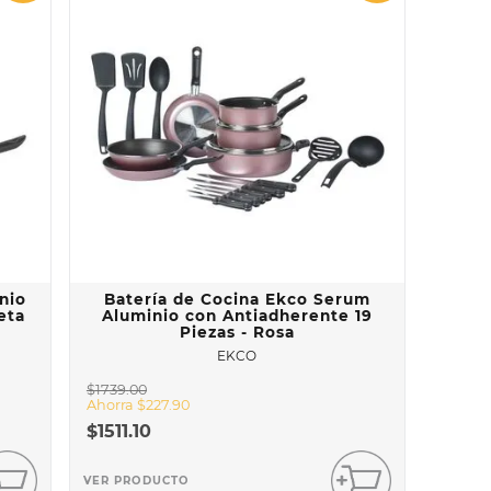
nio
Batería de Cocina Ekco Serum
eta
Aluminio con Antiadherente 19
Piezas - Rosa
EKCO
$
1739
.
00
Ahorra
$
227
.
90
$
1511
.
10
VER PRODUCTO