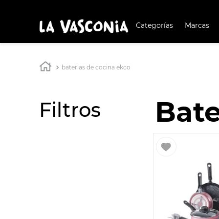
Categorías
Marcas
TÉRMIN
BUSCAD
1
.
BATERÍA COCIN
baterias de cocina ekco
2
.
BATERÍA COCINA
Bate
3
.
OLL
Filtros
4
.
ARR
5
.
SAR
6
.
IND
7
.
VAP
8
.
ACE
9
.
BAT