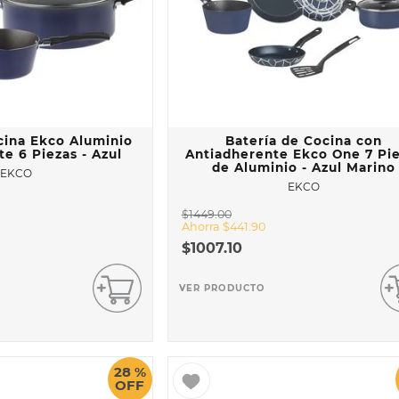
cina Ekco Aluminio
Batería de Cocina con
e 6 Piezas - Azul
Antiadherente Ekco One 7 Pi
de Aluminio - Azul Marino
EKCO
EKCO
$
1449
.
00
Ahorra
$
441
.
90
$
1007
.
10
VER PRODUCTO
28 %
OFF