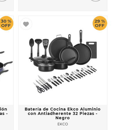
30 %
29 %
OFF
OFF
ción
Batería de Cocina Ekco Aluminio
as -
con Antiadherente 32 Piezas -
Negro
EKCO