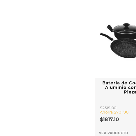
Batería de C
Aluminio co
Piez
$
2519
.
00
Ahorra
$
701
.
90
$
1817
.
10
VER PRODUCTO