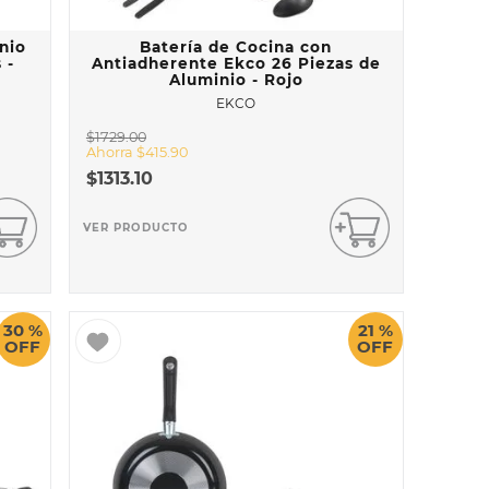
nio
Batería de Cocina con
 -
Antiadherente Ekco 26 Piezas de
Aluminio - Rojo
EKCO
$
1729
.
00
Ahorra
$
415
.
90
$
1313
.
10
VER PRODUCTO
30 %
21 %
OFF
OFF