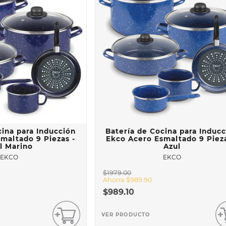
cina para Inducción
Batería de Cocina para Induc
maltado 9 Piezas -
Ekco Acero Esmaltado 9 Pieza
l Marino
Azul
EKCO
EKCO
$
1979
.
00
Ahorra
$
989
.
90
$
989
.
10
VER PRODUCTO