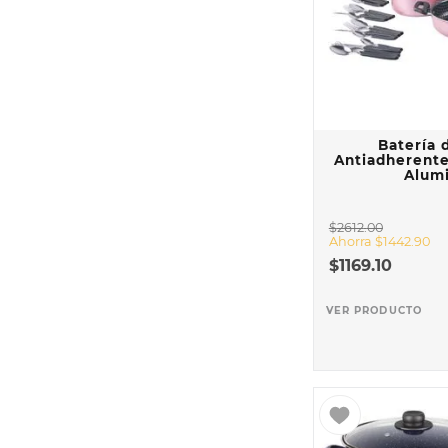
10
.
COM
Batería 
Antiadherente
Alumi
$
2612
.
00
Ahorra
$
1442
.
90
$
1169
.
10
VER PRODUCTO