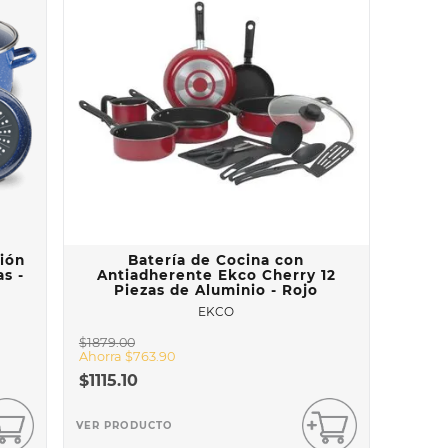
ción
Batería de Cocina con
s -
Antiadherente Ekco Cherry 12
Piezas de Aluminio - Rojo
EKCO
$
1879
.
00
Ahorra
$
763
.
90
$
1115
.
10
VER PRODUCTO