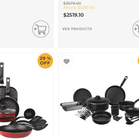
$
3579
.
00
Ahorra
$
1059
.
90
$
2519
.
10
VER PRODUCTO
29 %
OFF