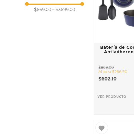
11 a 20 piezas
21 a 30 piezas
$669.00
–
$3699.00
31 en adelante
Batería de Co
Antiadherent
$
869
.
00
Ahorra
$
266
.
90
$
602
.
10
VER PRODUCTO