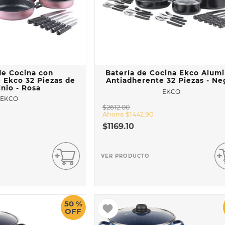
AL
de Cocina con
Batería de Cocina Ekco Alumi
 Ekco 32 Piezas de
Antiadherente 32 Piezas - Ne
nio - Rosa
EKCO
EKCO
$
2612
.
00
Ahorra
$
1442
.
90
$
1169
.
10
VER PRODUCTO
50 %
OFF