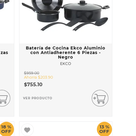
Batería de Cocina Ekco Aluminio
ezas
con Antiadherente 6 Piezas -
Negro
EKCO
$
959
.
00
Ahorra
$
203
.
90
$
755
.
10
VER PRODUCTO
18 %
13 %
OFF
OFF