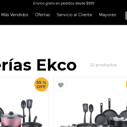
Envíos gratis en pedidos desde $999
Más Vendidos
Ofertas
Servicio al Cliente
Mayoreo
OS MÁS
OS
A EKCO ALUMINIO ANTIADHERENTE 32 PIEZAS
 CON ANTIADHERENTE EKCO 32 PIEZAS ALUMINIO
rías Ekco
A
22
productos
OCERA
TEN
55 %
OFF
UCCIÓN
ORERAS
RO INOXIDABLE
ERÍA