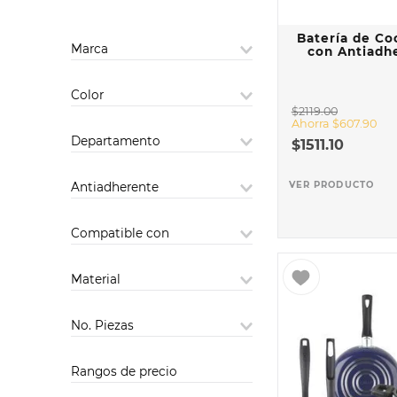
Batería de Co
Marca
con Antiadhe
EKCO
Color
$
2119
.
00
Ahorra
$
607
.
90
Azul
Departamento
$
1511
.
10
Gris
Baterías
VER PRODUCTO
Antiadherente
Morado
Estándar de fácil limpieza y
Negro
Compatible con
uso diario
Rojo
Estufa Eléctrica
Rosa
Material
Estufa de Gas
Grose
Estufa Vitrocerámica
Acero Vitrificado
No. Piezas
Estufa de Inducción
Aluminio
Marino
33
Rangos de precio
hasta 10 piezas