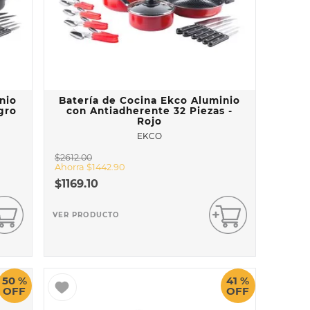
nio
Batería de Cocina Ekco Aluminio
gro
con Antiadherente 32 Piezas -
Rojo
EKCO
$
2612
.
00
Ahorra
$
1442
.
90
$
1169
.
10
VER PRODUCTO
50 %
41 %
OFF
OFF