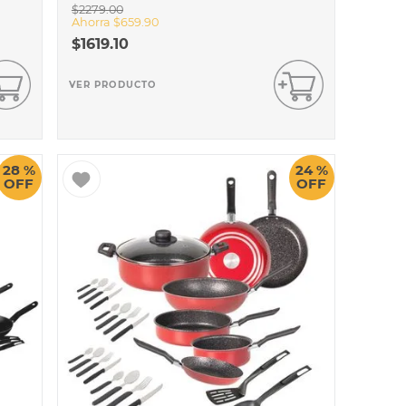
$
2279
.
00
Ahorra
$
659
.
90
$
1619
.
10
VER PRODUCTO
28 %
24 %
OFF
OFF