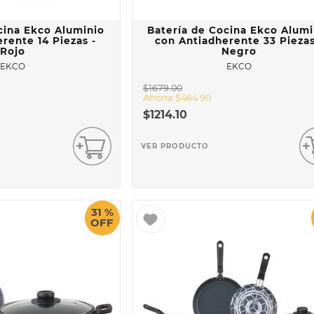
cina Ekco Aluminio
Batería de Cocina Ekco Alumi
rente 14 Piezas -
con Antiadherente 33 Piezas
Rojo
Negro
EKCO
EKCO
$
1679
.
00
Ahorra
$
464
.
90
$
1214
.
10
VER PRODUCTO
31 %
OFF