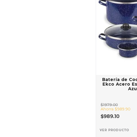
Batería de Co
Ekco Acero Es
Azu
$
1979
.
00
Ahorra
$
989
.
90
$
989
.
10
VER PRODUCTO