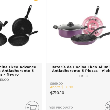
ocina Ekco Advance
Batería de Cocina Ekco Alumi
n Antiadherente 5
Antiadherente 5 Piezas - Viol
as - Negro
EKCO
EKCO
$
869
.
00
Ahorra
$
158
.
90
$
710
.
10
VER PRODUCTO