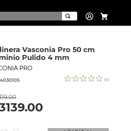
inera Vasconia Pro 50 cm
minio Pulido 4 mm
CONIA PRO
☆
☆
☆
☆
☆
(
0
)
4030105
319
.
00
3139
.
00