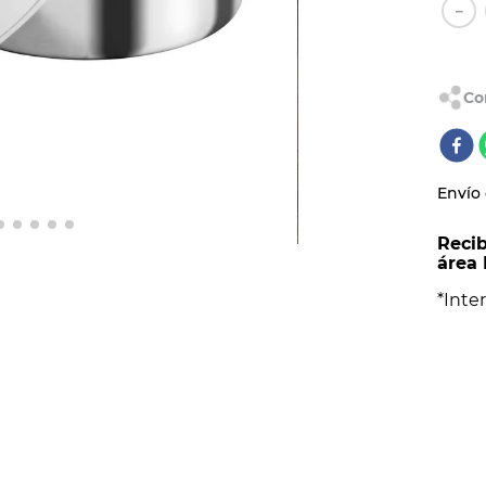
AL
－
Envío 
Recib
área 
*Inter