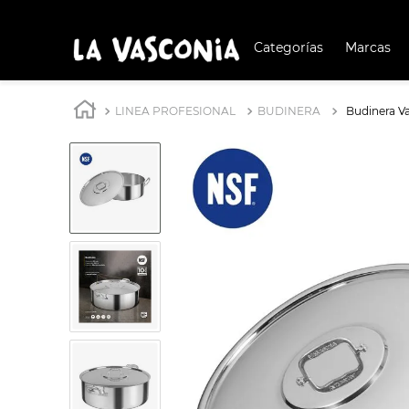
Categorías
Marcas
TÉRMIN
BUSCAD
LINEA PROFESIONAL
BUDINERA
Budinera V
1
.
BATERÍA COCIN
2
.
BATERÍA COCINA
3
.
OLL
4
.
ARR
5
.
SAR
6
.
IND
7
.
VAP
8
.
ACE
9
.
BAT