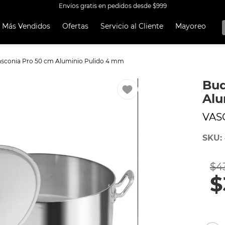
Envíos gratis en pedidos desde $999
Más Vendidos
Ofertas
Servicio al Cliente
Mayoreo
OS MÁS
OS
asconia Pro 50 cm Aluminio Pulido 4 mm
A EKCO ALUMINIO ANTIADHERENTE 32 PIEZAS
Bud
 CON ANTIADHERENTE EKCO 32 PIEZAS ALUMINIO
Alu
A
VAS
OCERA
SKU
:
TEN
UCCIÓN
$
4
ORERAS
$
RO INOXIDABLE
ERÍA