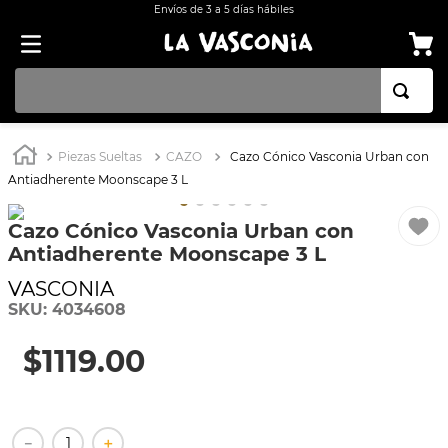
Envíos de 3 a 5 días hábiles
TÉRMINOS MÁS BUSCADOS
Piezas Sueltas
CAZO
Cazo Cónico Vasconia Urban con
1
.
BATERÍA COCINA EKCO ALUMINIO ANTIADHERENTE 32 PIEZAS
Antiadherente Moonscape 3 L
2
.
OLLA
Cazo Cónico Vasconia Urban con
3
.
BATERÍA COCINA CON ANTIADHERENTE EKCO 32 PIEZAS ALUMINIO
Antiadherente Moonscape 3 L
4
.
ARROCERA
VASCONIA
5
.
SARTEN
SKU
:
4034608
6
.
INDUCCIÓN
$
1119
.
00
7
.
VAPORERAS
8
.
ACERO INOXIDABLE
－
＋
9
.
COMAL