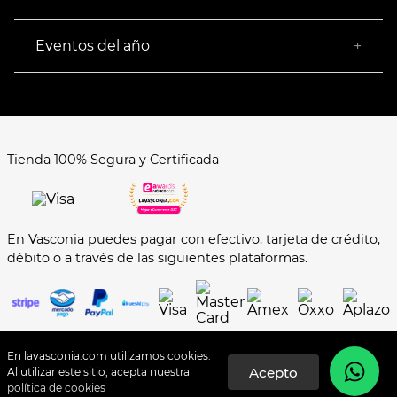
Encuentra tu Tienda más Cercana
Facturación
Devoluciones
Eventos del año
+
Rastrear pedido
Buen Fin
Venta al mayoreo
Hot Sale
Términos y Condiciones
El Balón está en nuestra cancha
Aviso de Privacidad
FAQ's
Tienda 100% Segura y Certificada
Formas de Pago
En Vasconia puedes pagar con efectivo, tarjeta de crédito,
débito o a través de las siguientes plataformas.
En lavasconia.com utilizamos cookies.
Al utilizar este sitio, acepta nuestra
©️COPYRIGHT VASCONIA BRANDS 2024
política de cookies