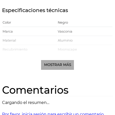
Especificaciones técnicas
Color
Negro
Marca
Vasconia
Material
Aluminio
Recubrimiento
Moonscape
Mango
Acero
MOSTRAR MÁS
Tamaño (cm)
22 cm
Linea
Urba
Apto para lavavajillas
Si
Comentarios
Estufa Eléctrica, Estufa de Gas,
Compatible con
Estufa Vitrocerámica, Horno
Cargando el resumen…
Cuerpo
Cazo
Por favor, inicia sesión para escribir un comentario.