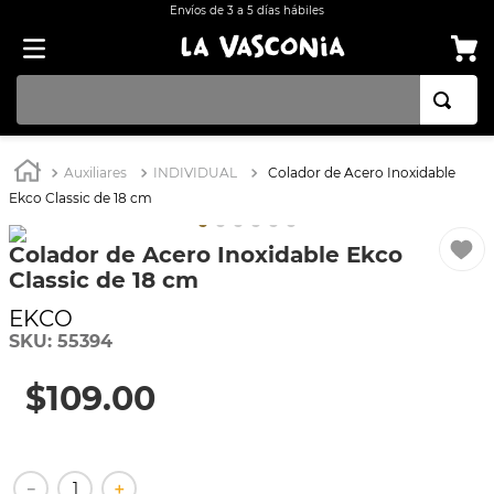
Envíos de 3 a 5 días hábiles
TÉRMINOS MÁS BUSCADOS
Auxiliares
INDIVIDUAL
Colador de Acero Inoxidable
1
.
BATERÍA COCINA EKCO ALUMINIO ANTIADHERENTE 32 PIEZAS
Ekco Classic de 18 cm
2
.
BATERÍA COCINA CON ANTIADHERENTE EKCO 32 PIEZAS ALUMINIO
Colador de Acero Inoxidable Ekco
3
.
OLLA
Classic de 18 cm
4
.
ARROCERA
EKCO
5
.
INDUCCIÓN
SKU
:
55394
6
.
SARTEN
$
109
.
00
7
.
VAPORERAS
8
.
BATERÍA
－
＋
9
.
ACERO INOXIDABLE