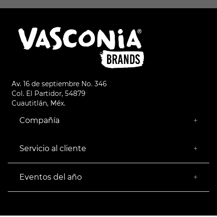
Av. 16 de septiembre No. 346
Col. El Partidor, 54879
Cuautitlán, Méx.
Compañía
+
¿Quiénes somos?
Empresa Socialmente Responsable
Servicio al cliente
+
Encuentra tu Tienda más Cercana
Facturación
Devoluciones
Eventos del año
+
Rastrear pedido
Buen Fin
Venta al mayoreo
Hot Sale
Términos y Condiciones
El Balón está en nuestra cancha