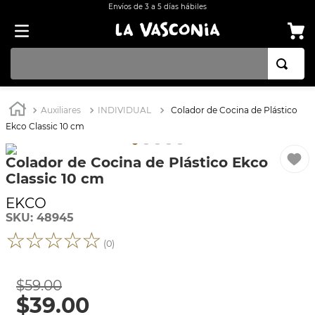
Envíos de 3 a 5 días hábiles
TÉRMINOS MÁS BUSCADOS
Auxiliares
INDIVIDUAL
Colador de Cocina de Plástico
1
.
BATERÍA COCINA EKCO ALUMINIO ANTIADHERENTE 32 PIEZAS
Ekco Classic 10 cm
2
.
BATERÍA COCINA CON ANTIADHERENTE EKCO 32 PIEZAS ALUMINIO
Colador de Cocina de Plástico Ekco
3
.
OLLA
Classic 10 cm
4
.
INDUCCIÓN
EKCO
5
.
ARROCERA
SKU
:
48945
☆
☆
☆
☆
☆
6
.
SARTEN
(
0
)
7
.
VAPORERAS
$
59
.
00
8
.
BATERÍA
$
39
.
00
9
.
ACERO INOXIDABLE