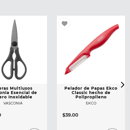
jeras Multiusos
Pelador de Papas Ekco
onia Esencial de
Classic hecho de
ero Inoxidable
Polipropileno
VASCONIA
EKCO
0
$
39
.
00