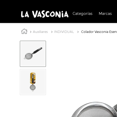
Categorías
Marcas
TÉRMIN
BUSCAD
Auxiliares
INDIVIDUAL
Colador Vasconia Esen
1
.
BATERÍA COCIN
2
.
BATERÍA COCINA
3
.
OLL
4
.
ARR
5
.
IND
6
.
SAR
7
.
VAP
8
.
BAT
9
.
ACE