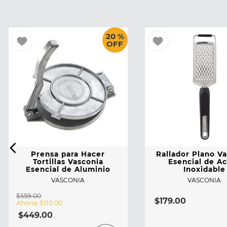
20 %
OFF
Prensa para Hacer
Rallador Plano V
Tortillas Vasconia
Esencial de A
Esencial de Aluminio
Inoxidable
VASCONIA
VASCONIA
$
559
.
00
$
179
.
00
Ahorra
$
110
.
00
$
449
.
00