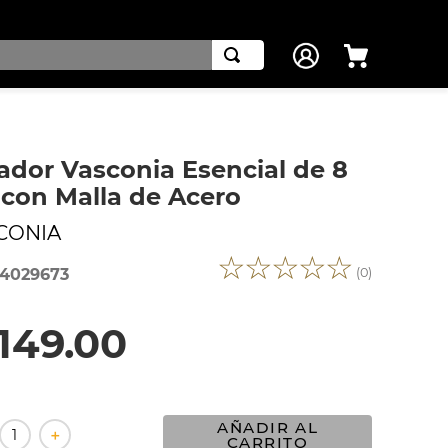
ador Vasconia Esencial de 8
con Malla de Acero
CONIA
☆
☆
☆
☆
☆
(
0
)
4029673
149
.
00
AÑADIR AL
＋
CARRITO