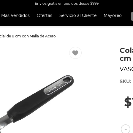
Envíos gratis en pedidos desde $999
Más Vendidos
Ofertas
Servicio al Cliente
Mayoreo
OS MÁS
OS
cial de 8 cm con Malla de Acero
A EKCO ALUMINIO ANTIADHERENTE 32 PIEZAS
Col
 CON ANTIADHERENTE EKCO 32 PIEZAS ALUMINIO
cm 
A
VAS
OCERA
SKU
:
UCCIÓN
TEN
$
ORERAS
ERÍA
RO INOXIDABLE
－