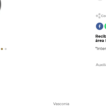
AL
Recib
área 
*Inter
Auxil
Vasconia