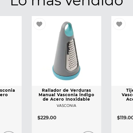
Lo más vendido
asconia
Rallador de Verduras
Ti
cero
Manual Vasconia Índigo
Vasc
de Acero Inoxidable
Ac
VASCONIA
$
229
.
00
$
119
.
0