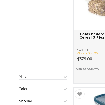
10
.
COM
Contenedore
Cereal 5 Piez
$
409
.
00
Ahorra
$
30
.
00
$
379
.
00
VER PRODUCTO
Marca
EKCO
Color
VASCONIA
Azul
Material