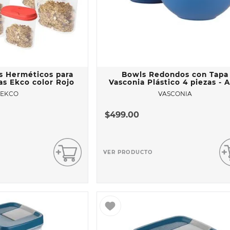
AL
s Herméticos para
Bowls Redondos con Tapa
as Ekco color Rojo
Vasconia Plástico 4 piezas - A
EKCO
VASCONIA
$
499
.
00
VER PRODUCTO