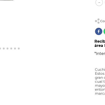
AL
－
Recib
área 
*Inter
Cuchi
Estos
gran 
cual t
mayor
enton
marca