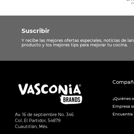
Suscribir
Compañ
¿Quiénes 
Empresa s
Encuentra 
Av. 16 de septiembre No. 346
Col. El Partidor, 54879
Cuautitlán, Méx.