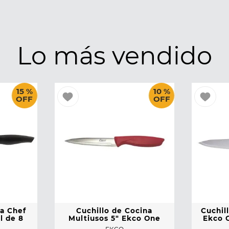
Lo más vendido
15 %
10 %
OFF
OFF
na Chef
Cuchillo de Cocina
Cuchil
l de 8
Multiusos 5" Ekco One
Ekco 