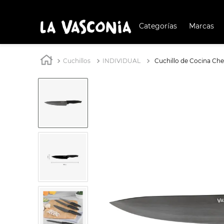
Categorías
Marcas
TÉRMIN
BUSCAD
Cuchillos
INDIVIDUAL
Cuchillo de Cocina Che
1
.
BATERÍA COCIN
2
.
BATERÍA COCINA
3
.
OLL
4
.
ARR
5
.
SAR
6
.
IND
7
.
VAP
8
.
ACE
9
.
BAT