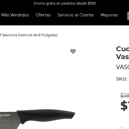
Envíos gratis en pedidos desde $999
Más Vendidos
Ofertas
Servicio al Cliente
Mayoreo
OS MÁS
OS
f Vasconia Esencial de 8 Pulgadas
A EKCO ALUMINIO ANTIADHERENTE 32 PIEZAS
Cuc
 CON ANTIADHERENTE EKCO 32 PIEZAS ALUMINIO
Vas
A
VAS
OCERA
SKU
:
TEN
UCCIÓN
$
1
ORERAS
$
RO INOXIDABLE
ERÍA