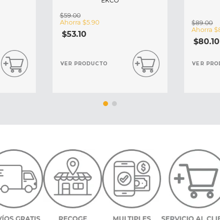
EKCO
$
59
.
00
Ahorra
$
5
.
90
$
89
.
00
Ahorra
$
$
53
.
10
$
80
.
10
VER PRODUCTO
VER PRO