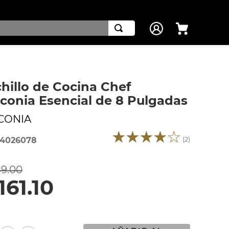
hillo de Cocina Chef
conia Esencial de 8 Pulgadas
CONIA
★
★
★
★
☆
(
2
)
4026078
89
.
00
161
.
10