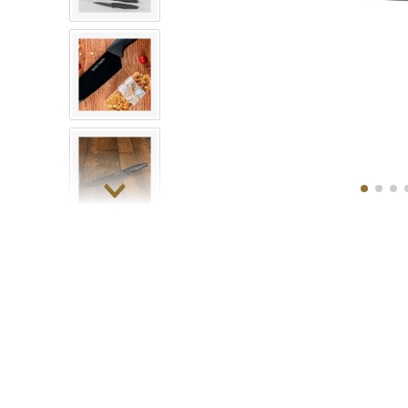
10
.
COM