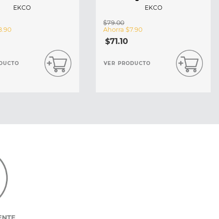
EKCO
EKCO
$
79
.
00
8
.
90
Ahorra
$
7
.
90
$
71
.
10
DUCTO
VER PRODUCTO