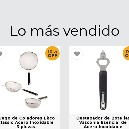
Lo más vendido
10 %
1
OFF
O
uego de Coladores Ekco
Destapador de Botella
Classic Acero Inoxidable
Vasconia Esencial de
3 piezas
Acero Inoxidable