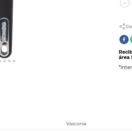
CONIA PRIMA
－
Recib
área 
*Inter
Vasconia