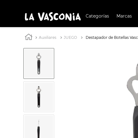
Categorías
Marcas
TÉRMIN
BUSCAD
Auxiliares
JUEGO
Destapador de Botellas Vasc
1
.
OLL
2
.
BATERÍA COCINA
3
.
ARR
4
.
SAR
5
.
IND
6
.
VAP
7
.
ACE
8
.
BAT
9
.
COM