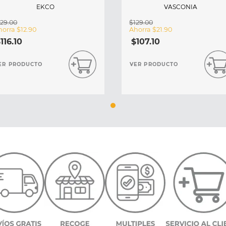
EKCO
VASCONIA
129
.
00
$
129
.
00
horra
$
12
.
90
Ahorra
$
21
.
90
$
116
.
10
$
107
.
10
ER PRODUCTO
VER PRODUCTO