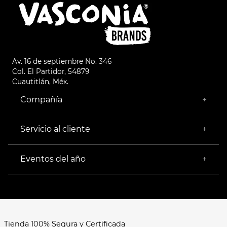
Av. 16 de septiembre No. 346
Col. El Partidor, 54879
Cuautitlán, Méx.
Compañía
+
¿Quiénes somos?
Empresa Socialmente Responsable
Servicio al cliente
+
Encuentra tu Tienda más Cercana
Facturación
Devoluciones
Eventos del año
+
Rastrear pedido
Buen Fin
Venta al mayoreo
Hot Sale
Términos y Condiciones
El Balón está en nuestra cancha
Aviso de Privacidad
FAQ's
Tienda 100% Segura y Certificada