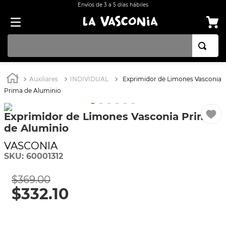
Envíos de 3 a 5 días hábiles
TÉRMINOS MÁS BUSCADOS
Auxiliares
INDIVIDUAL
Exprimidor de Limones Vasconia
1
.
OLLA
Prima de Aluminio
2
.
BATERÍA COCINA CON ANTIADHERENTE EKCO 32 PIEZAS ALUMINIO
Exprimidor de Limones Vasconia Prima
3
.
ARROCERA
de Aluminio
4
.
SARTEN
VASCONIA
5
.
INDUCCIÓN
SKU
:
60001312
6
.
VAPORERAS
$
369
.
00
7
$
.
332
ACERO INOXIDABLE
.
10
8
.
BATERÍA
9
.
COMAL