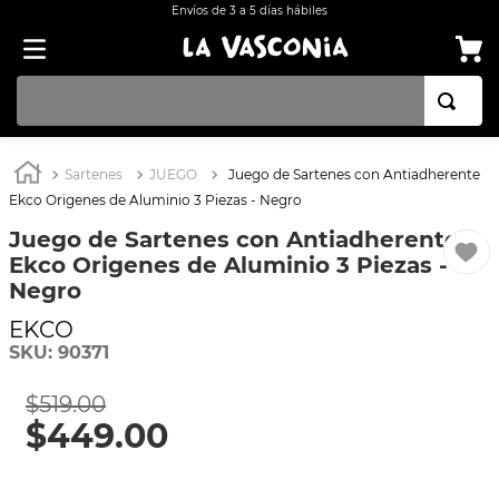
Envíos de 3 a 5 días hábiles
TÉRMINOS MÁS BUSCADOS
Sartenes
JUEGO
Juego de Sartenes con Antiadherente
1
.
BATERÍA COCINA EKCO ALUMINIO ANTIADHERENTE 32 PIEZAS
Ekco Origenes de Aluminio 3 Piezas - Negro
2
.
OLLA
Juego de Sartenes con Antiadherente
Ekco Origenes de Aluminio 3 Piezas -
3
.
BATERÍA COCINA CON ANTIADHERENTE EKCO 32 PIEZAS ALUMINIO
Negro
4
.
ARROCERA
EKCO
5
.
SARTEN
SKU
:
90371
6
.
INDUCCIÓN
$
519
.
00
7
.
VAPORERAS
$
449
.
00
8
.
ACERO INOXIDABLE
9
.
COMAL