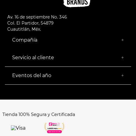
Av. 16 de septiembre No. 346
Col. El Partidor, 54879
Cuautitlán, Méx.
Compañía
+
¿Quiénes somos?
Empresa Socialmente Responsable
Servicio al cliente
+
Encuentra tu Tienda más Cercana
Facturación
Devoluciones
Eventos del año
+
Rastrear pedido
Buen Fin
Venta al mayoreo
Hot Sale
Términos y Condiciones
El Balón está en nuestra cancha
Aviso de Privacidad
FAQ's
Tienda 100% Segura y Certificada
Formas de Pago