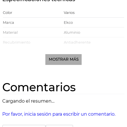
Color
Varios
Marca
Ekco
Material
Aluminio
Recubrimiento
Antiadherente
Mango
Baquelita
MOSTRAR MÁS
Linea
Origenes
Tamaño del Sarten
18/20/24cm
Estufa de gas, Estufa eléctrica,
Comentarios
Compatible con
Estufa de vitrocerámica
Cargando el resumen…
Por favor, inicia sesión para escribir un comentario.