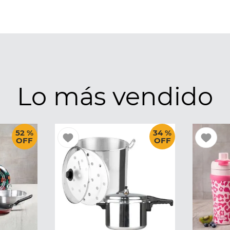
Lo más vendido
52 %
34 %
OFF
OFF