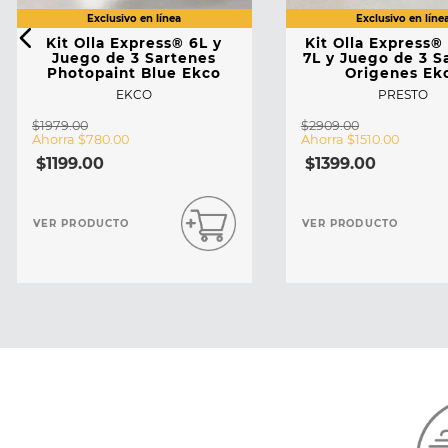
Kit Olla Express® 6L y
Kit Olla Express®
Juego de 3 Sartenes
7L y Juego de 3 S
Photopaint Blue Ekco
Origenes Ek
EKCO
PRESTO
$
1979
.
00
$
2909
.
00
Ahorra
$
780
.
00
Ahorra
$
1510
.
00
$
1199
.
00
$
1399
.
00
VER PRODUCTO
VER PRODUCTO