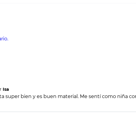
rio.
r
Isa
ta super bien y es buen material. Me sentí como niña con