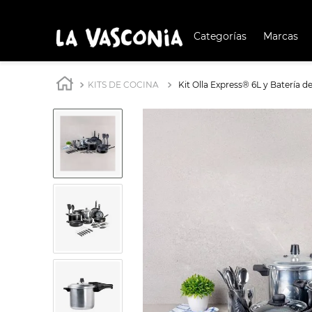
Categorías
Marcas
TÉRMIN
BUSCAD
KITS DE COCINA
Kit Olla Express® 6L y Batería 
1
.
BATERÍA COCIN
2
.
BATERÍA COCINA
3
.
OLL
4
.
ARR
5
.
IND
6
.
SAR
7
.
VAP
8
.
BAT
9
.
ACE