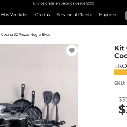
Envíos gratis en pedidos desde $999
Más Vendidos
Ofertas
Servicio al Cliente
Mayoreo
OS MÁS
OS
de Cocina 32 Piezas Negro Ekco
A EKCO ALUMINIO ANTIADHERENTE 32 PIEZAS
Kit
 CON ANTIADHERENTE EKCO 32 PIEZAS ALUMINIO
Coc
A
EKC
OCERA
UCCIÓN
SKU
:
TEN
ORERAS
$
3
$
ERÍA
RO INOXIDABLE