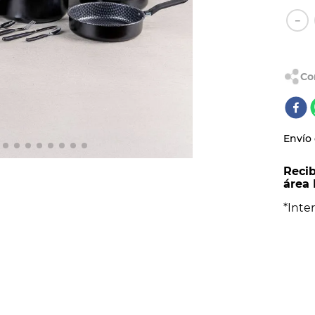
AL
－
Envío 
Recib
área 
*Inter