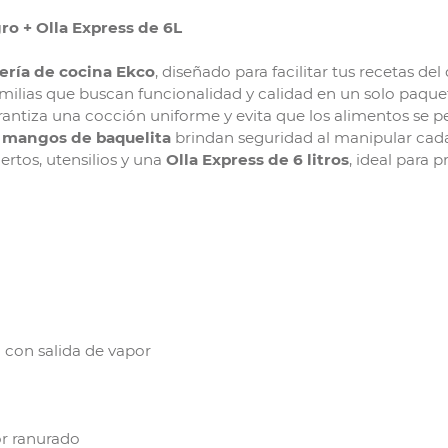
ro + Olla Express de 6L
ería de cocina Ekco
, diseñado para facilitar tus recetas del
familias que buscan funcionalidad y calidad en un solo paque
arantiza una cocción uniforme y evita que los alimentos se 
y mangos de baquelita
brindan seguridad al manipular cada
iertos, utensilios y una
Olla Express de 6 litros
, ideal para p
 con salida de vapor
or ranurado