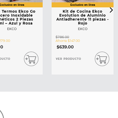
e Termos Ekco Go
Kit de Cocina Ekco
cero Inoxidable
Evolution de Aluminio
éticos 2 Piezas
Antiadherente 11 piezas -
l – Azul y Rosa
Rojo
EKCO
EKCO
$
786
.
00
279
.
00
Ahorra
$
147
.
00
00
$
639
.
00
DUCTO
VER PRODUCTO