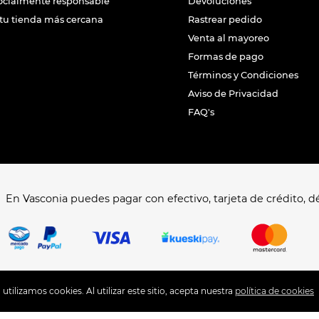
ocialmente responsable
Devoluciones
tu tienda más cercana
Rastrear pedido
Venta al mayoreo
Formas de pago
Términos y Condiciones
Aviso de Privacidad
FAQ's
En Vasconia puedes pagar con efectivo, tarjeta de crédito, dé
tilizamos cookies. Al utilizar este sitio, acepta nuestra
política de cookies
©️COPYRIGHT VASCONIA BRANDS 2025