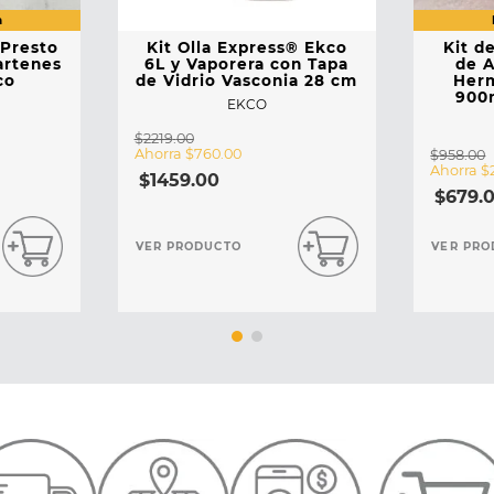
 Presto
Kit Olla Express® Ekco
Kit d
artenes
6L y Vaporera con Tapa
de A
co
de Vidrio Vasconia 28 cm
Herm
900m
EKCO
$
2219
.
00
Ahorra
$
760
.
00
$
958
.
00
Ahorra
$
$
1459
.
00
$
679
.
VER PRODUCTO
VER PRO