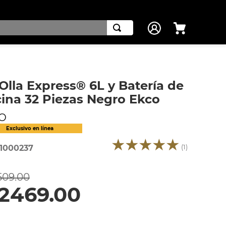
 Olla Express® 6L y Batería de
ina 32 Piezas Negro Ekco
O
★
★
★
★
★
(
1
)
1000237
509
.
00
2469
.
00