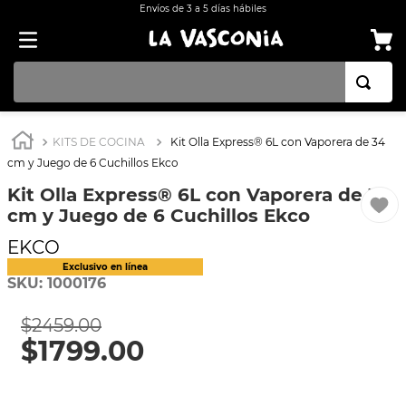
Envíos de 3 a 5 días hábiles
TÉRMINOS MÁS BUSCADOS
KITS DE COCINA
Kit Olla Express® 6L con Vaporera de 34
1
.
OLLA
cm y Juego de 6 Cuchillos Ekco
2
.
BATERÍA COCINA CON ANTIADHERENTE EKCO 32 PIEZAS ALUMINIO
Kit Olla Express® 6L con Vaporera de 34
cm y Juego de 6 Cuchillos Ekco
3
.
ARROCERA
EKCO
4
.
SARTEN
5
.
INDUCCIÓN
SKU
:
1000176
6
.
VAPORERAS
$
2459
.
00
7
.
ACERO INOXIDABLE
$
1799
.
00
8
.
BATERÍA
9
.
COMAL