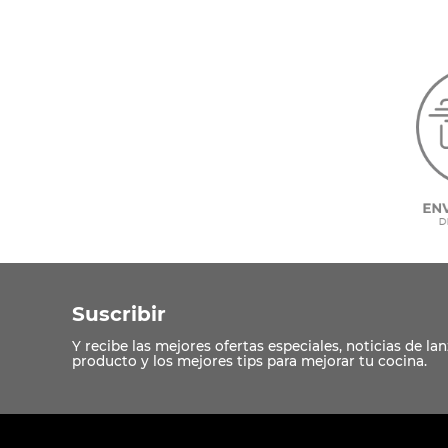
10
.
COM
Suscribir