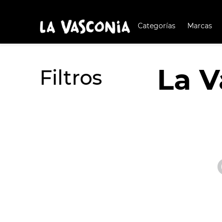
Categorías
Marcas
TÉRMIN
BUSCAD
La V
1
.
BATERÍA COCIN
Filtros
2
.
BATERÍA COCINA
3
.
OLL
4
.
ARR
5
.
SAR
6
.
IND
7
.
VAP
8
.
ACE
9
.
BAT