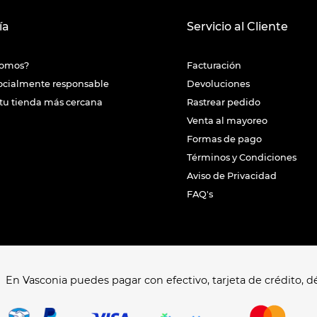
ía
Servicio al Cliente
somos?
Facturación
ocialmente responsable
Devoluciones
tu tienda más cercana
Rastrear pedido
Venta al mayoreo
Formas de pago
Términos y Condiciones
Aviso de Privacidad
FAQ's
En Vasconia puedes pagar con efectivo, tarjeta de crédito, dé