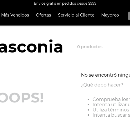
Envíos gratis en pedidos desde $999
Más Vendidos
Ofertas
Servicio al Cliente
Mayoreo
OS MÁS
OS
asconia
A EKCO ALUMINIO ANTIADHERENTE 32 PIEZAS
0
productos
 CON ANTIADHERENTE EKCO 32 PIEZAS ALUMINIO
A
OCERA
No se encontró ning
TEN
¿Qué debo hacer?
UCCIÓN
OOPS!
Comprueba los 
ORERAS
Intenta utilizar 
Utiliza término
RO INOXIDABLE
Intenta buscar 
ERÍA