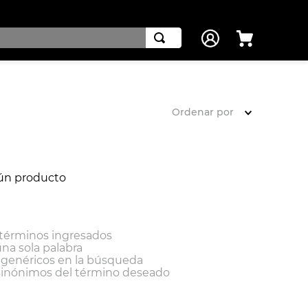
Ordenar por
ún producto
términos ingresados
una sola palabra
s genéricos en la búsqueda
sinónimos del término deseado