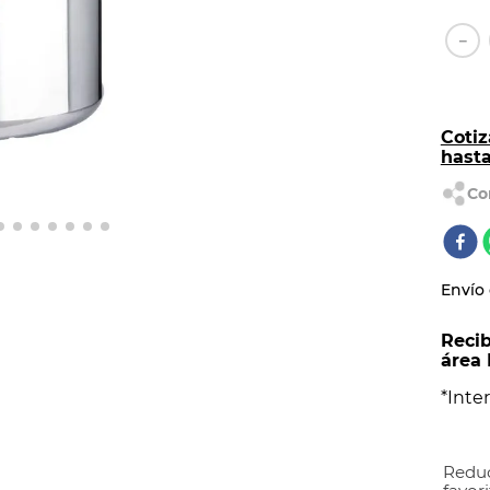
AL
－
Cotiz
hast
Envío 
Recib
área 
*Inter
Reduc