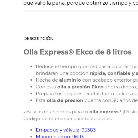
que valió la pena, porque optimizo tiempo y 
DESCRIPCIÓN
Olla Express® Ekco de 8 litros
Reduce el tiempo que dedicas a cocinar tus p
brindarán una cocción
rápida, confiable y 
Hecha de
aluminio
con acabado exterior pu
Con esta
olla a presión Ekco
ahorra dinero,
Prepara tus mejores recetas tanto dulces c
Esta
olla de presión
cuenta con 30 años de 
¿Buscas refacciones para tu
olla express
? ¡Desli
Código de referencia para refacciones:
Empaque y válvula: 95383
Mango cuerpo: 96113