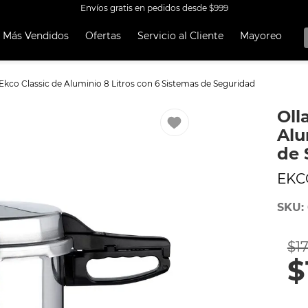
Envíos gratis en pedidos desde $999
Más Vendidos
Ofertas
Servicio al Cliente
Mayoreo
OS MÁS
OS
Ekco Classic de Aluminio 8 Litros con 6 Sistemas de Seguridad
A EKCO ALUMINIO ANTIADHERENTE 32 PIEZAS
Oll
 CON ANTIADHERENTE EKCO 32 PIEZAS ALUMINIO
Alu
A
de 
OCERA
EKC
UCCIÓN
SKU
:
TEN
ORERAS
$
1
$
ERÍA
RO INOXIDABLE