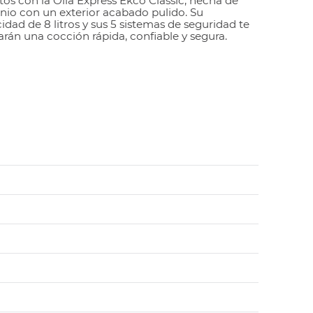
itos con la Olla Express Ekco Classic, hecha de
nio con un exterior acabado pulido. Su
idad de 8 litros y sus 5 sistemas de seguridad te
arán una cocción rápida, confiable y segura.