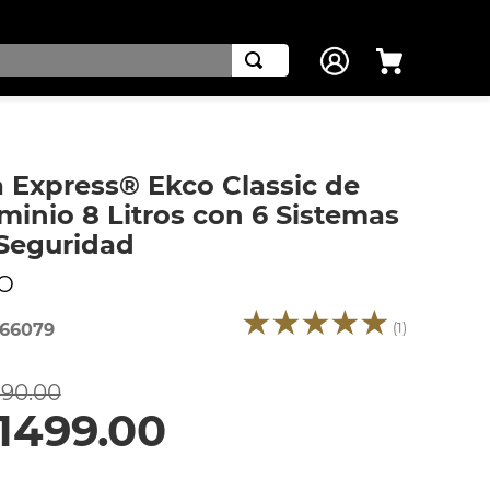
a Express® Ekco Classic de
minio 8 Litros con 6 Sistemas
Seguridad
O
★
★
★
★
★
(
1
)
66079
790
.
00
1499
.
00