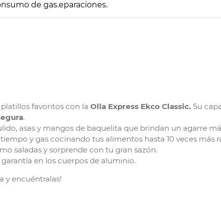
consumo de gas.eparaciones.
latillos favoritos con la
Olla Express Ekco Classic.
Su cap
segura
.
lido, asas y mangos de baquelita que brindan un agarre más
 tiempo y gas cocinando tus alimentos hasta 10 veces más r
omo saladas y sorprende con tu gran sazón.
garantía en los cuerpos de aluminio.
za y encuéntralas!