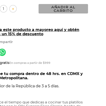
AÑADIR AL
＋
CARRITO
a este producto a mayoreo aquí y obtén
a un 15% de descuento
gratis
En compras a partir de $999
e tu compra dentro de 48 hrs. en CDMX y
Metropolitana.
ior de la República de 3 a 5 días.
e el tiempo que dedicas a cocinar tus platillos