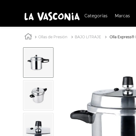
Categorías
Marcas
TÉRMIN
BUSCAD
Ollas de Presión
BAJO LITRAJE
Olla Express® 
1
.
BATERÍA COCIN
2
.
BATERÍA COCINA
3
.
OLL
4
.
ARR
5
.
IND
6
.
SAR
7
.
VAP
8
.
BAT
9
.
ACE