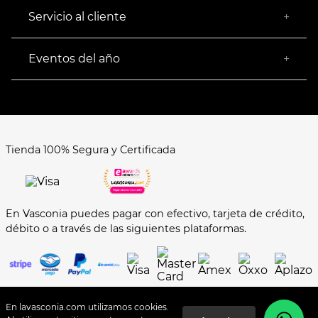
Empresa Socialmente Responsable
Servicio al cliente
+
Encuentra tu Tienda más Cercana
Facturación
Devoluciones
Eventos del año
+
Rastrear pedido
Buen Fin
Venta al mayoreo
Hot Sale
Términos y Condiciones
El Balón está en nuestra cancha
Aviso de Privacidad
FAQ's
Tienda 100% Segura y Certificada
Formas de Pago
En Vasconia puedes pagar con efectivo, tarjeta de crédito,
débito o a través de las siguientes plataformas.
En lavasconia.com utilizamos cookies.