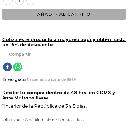
－
＋
10
.
COMAL
AÑADIR AL CARRITO
Cotiza este producto a mayoreo aquí y obtén hasta
un 15% de descuento
Envío gratis
En compras a partir de $999
Recibe tu compra dentro de 48 hrs. en CDMX y
área Metropolitana.
*Interior de la República de 3 a 5 días.
Olla Express® de Aluminio de la marca Ekco