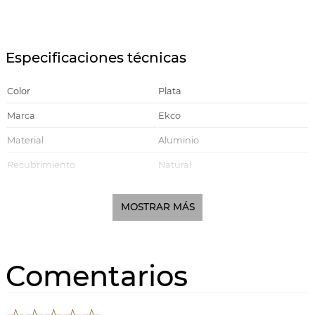
Especificaciones técnicas
Color
Plata
Marca
Ekco
Material
Aluminio
Recubrimiento
Natural
Linea
One
MOSTRAR MÁS
Estufa Eléctrica, Estufa de Gas,
Compatible con
Estufa Vitrocerámica
Comentarios