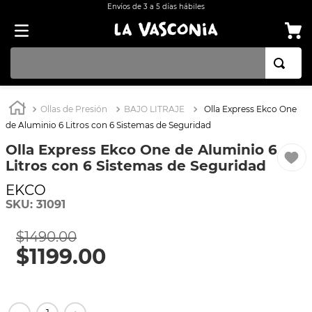
Envíos de 3 a 5 días hábiles
TÉRMINOS MÁS BUSCADOS
Ollas de Presión
BAJO LITRAJE
Olla Express Ekco One
1
.
BATERÍA COCINA EKCO ALUMINIO ANTIADHERENTE 32 PIEZAS
de Aluminio 6 Litros con 6 Sistemas de Seguridad
2
.
BATERÍA COCINA CON ANTIADHERENTE EKCO 32 PIEZAS ALUMINIO
Olla Express Ekco One de Aluminio 6
Litros con 6 Sistemas de Seguridad
3
.
OLLA
EKCO
4
.
INDUCCIÓN
SKU
:
31091
5
.
ARROCERA
$
1490
.
00
6
.
SARTEN
$
1199
.
00
7
.
VAPORERAS
8
.
BATERÍA
9
.
ACERO INOXIDABLE