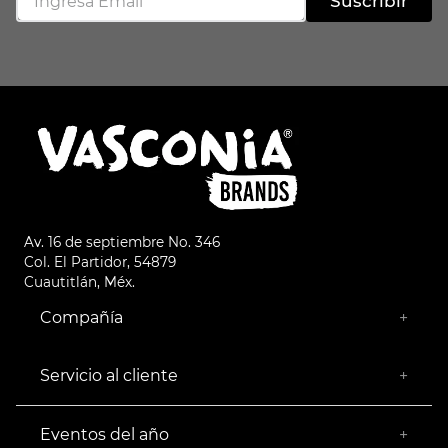
Suscribir
Av. 16 de septiembre No. 346
Col. El Partidor, 54879
Cuautitlán, Méx.
Compañía
+
¿Quiénes somos?
Empresa Socialmente Responsable
Servicio al cliente
+
Encuentra tu Tienda más Cercana
Facturación
Devoluciones
Eventos del año
+