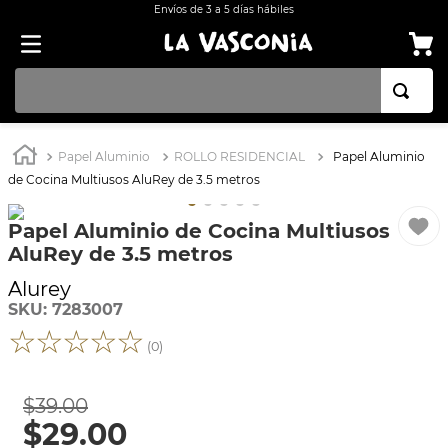
Envíos de 3 a 5 días hábiles
TÉRMINOS MÁS BUSCADOS
Papel Aluminio
ROLLO RESIDENCIAL
Papel Aluminio
1
.
BATERÍA COCINA EKCO ALUMINIO ANTIADHERENTE 32 PIEZAS
de Cocina Multiusos AluRey de 3.5 metros
2
.
BATERÍA COCINA CON ANTIADHERENTE EKCO 32 PIEZAS ALUMINIO
Papel Aluminio de Cocina Multiusos
3
.
OLLA
AluRey de 3.5 metros
4
.
ARROCERA
Alurey
5
.
INDUCCIÓN
SKU
:
7283007
☆
☆
☆
☆
☆
6
.
SARTEN
(
0
)
7
.
VAPORERAS
$
39
.
00
8
.
BATERÍA
$
29
.
00
9
.
ACERO INOXIDABLE