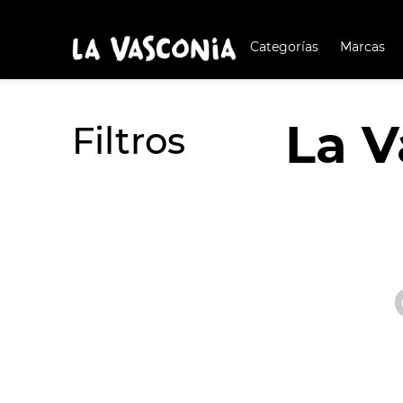
Categorías
Marcas
TÉRMIN
BUSCAD
La V
1
.
BATERÍA COCIN
Filtros
2
.
BATERÍA COCINA
3
.
OLL
4
.
ARR
5
.
SAR
6
.
IND
7
.
VAP
8
.
ACE
9
.
BAT