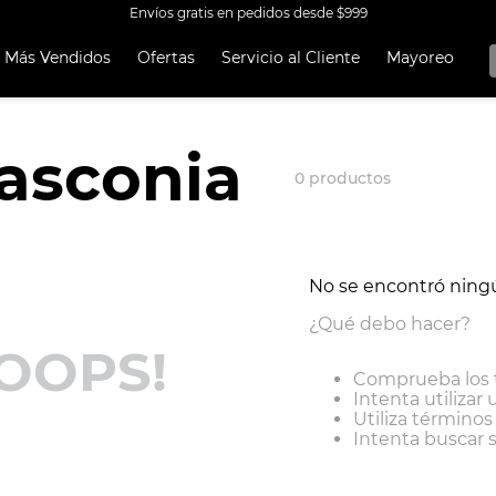
Envíos gratis en pedidos desde $999
Más Vendidos
Ofertas
Servicio al Cliente
Mayoreo
OS MÁS
OS
asconia
A EKCO ALUMINIO ANTIADHERENTE 32 PIEZAS
0
productos
 CON ANTIADHERENTE EKCO 32 PIEZAS ALUMINIO
A
OCERA
No se encontró ning
TEN
¿Qué debo hacer?
UCCIÓN
OOPS!
Comprueba los 
ORERAS
Intenta utilizar 
Utiliza término
RO INOXIDABLE
Intenta buscar 
ERÍA