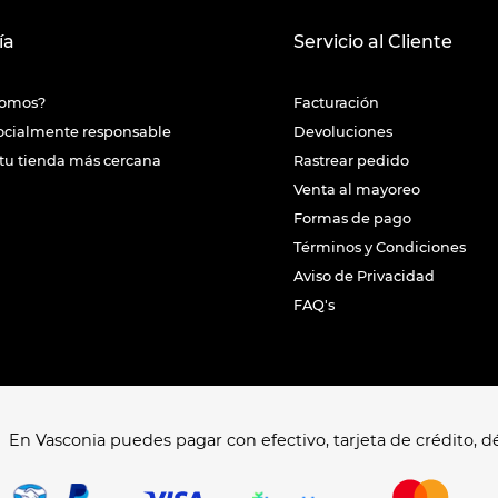
ía
Servicio al Cliente
somos?
Facturación
ocialmente responsable
Devoluciones
tu tienda más cercana
Rastrear pedido
Venta al mayoreo
Formas de pago
Términos y Condiciones
Aviso de Privacidad
FAQ's
En Vasconia puedes pagar con efectivo, tarjeta de crédito, dé