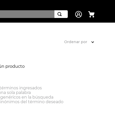
Ordenar por
ún producto
términos ingresados
una sola palabra
s genéricos en la búsqueda
sinónimos del término deseado