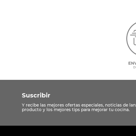
10
.
COM
Suscribir