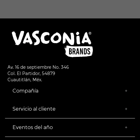
Av. 16 de septiembre No. 346
Col. El Partidor, 54879
Cuautitlán, Méx.
Compañía
+
¿Quiénes somos?
Empresa Socialmente Responsable
Servicio al cliente
+
Encuentra tu Tienda más Cercana
Facturación
Devoluciones
Eventos del año
+
Rastrear pedido
Buen Fin
Venta al mayoreo