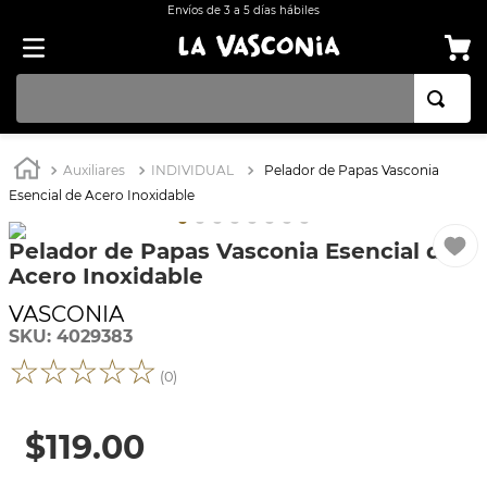
Envíos de 3 a 5 días hábiles
TÉRMINOS MÁS BUSCADOS
Auxiliares
INDIVIDUAL
Pelador de Papas Vasconia
1
.
BATERÍA COCINA EKCO ALUMINIO ANTIADHERENTE 32 PIEZAS
Esencial de Acero Inoxidable
2
.
BATERÍA COCINA CON ANTIADHERENTE EKCO 32 PIEZAS ALUMINIO
Pelador de Papas Vasconia Esencial de
3
.
OLLA
Acero Inoxidable
4
.
ARROCERA
VASCONIA
5
.
INDUCCIÓN
SKU
:
4029383
☆
☆
☆
☆
☆
6
.
SARTEN
(
0
)
7
.
VAPORERAS
$
119
.
00
8
.
BATERÍA
9
.
ACERO INOXIDABLE