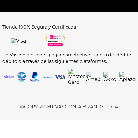
Hot Sale
Términos y Condiciones
El Balón está en nuestra cancha
Aviso de Privacidad
FAQ's
Tienda 100% Segura y Certificada
Formas de Pago
En Vasconia puedes pagar con efectivo, tarjeta de crédito,
débito o a través de las siguientes plataformas.
©️COPYRIGHT VASCONIA BRANDS 2024