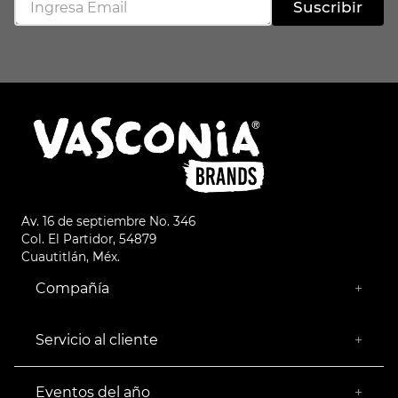
Suscribir
Av. 16 de septiembre No. 346
Col. El Partidor, 54879
Cuautitlán, Méx.
Compañía
+
¿Quiénes somos?
Empresa Socialmente Responsable
Servicio al cliente
+
Encuentra tu Tienda más Cercana
Facturación
Devoluciones
Eventos del año
+