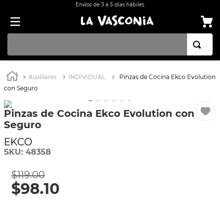
Envíos de 3 a 5 días hábiles
TÉRMINOS MÁS BUSCADOS
Auxiliares
INDIVIDUAL
Pinzas de Cocina Ekco Evolution
1
.
BATERÍA COCINA EKCO ALUMINIO ANTIADHERENTE 32 PIEZAS
con Seguro
2
.
BATERÍA COCINA CON ANTIADHERENTE EKCO 32 PIEZAS ALUMINIO
Pinzas de Cocina Ekco Evolution con
3
.
OLLA
Seguro
4
.
ARROCERA
EKCO
5
.
SARTEN
SKU
:
48358
6
.
INDUCCIÓN
$
119
.
00
7
$
.
98
VAPORERAS
.
10
8
.
ACERO INOXIDABLE
9
.
BATERÍA