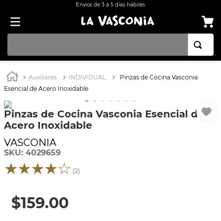
Envíos de 3 a 5 días hábiles
TÉRMINOS MÁS BUSCADOS
Auxiliares
INDIVIDUAL
Pinzas de Cocina Vasconia
1
.
BATERÍA COCINA EKCO ALUMINIO ANTIADHERENTE 32 PIEZAS
Esencial de Acero Inoxidable
2
.
BATERÍA COCINA CON ANTIADHERENTE EKCO 32 PIEZAS ALUMINIO
Pinzas de Cocina Vasconia Esencial de
3
.
OLLA
Acero Inoxidable
4
.
ARROCERA
VASCONIA
5
.
INDUCCIÓN
SKU
:
4029659
★
★
★
★
☆
6
.
SARTEN
(
2
)
7
.
VAPORERAS
$
159
.
00
8
.
BATERÍA
9
.
ACERO INOXIDABLE