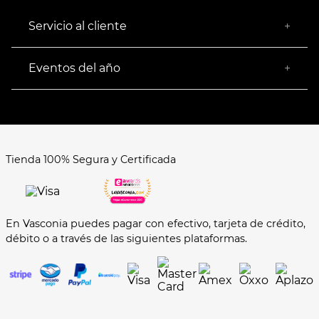
¿Quiénes somos?
Empresa Socialmente Responsable
Servicio al cliente
+
Encuentra tu Tienda más Cercana
Facturación
Devoluciones
Eventos del año
+
Rastrear pedido
Buen Fin
Venta al mayoreo
Hot Sale
Términos y Condiciones
El Balón está en nuestra cancha
Aviso de Privacidad
FAQ's
Tienda 100% Segura y Certificada
Formas de Pago
En Vasconia puedes pagar con efectivo, tarjeta de crédito,
débito o a través de las siguientes plataformas.