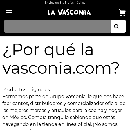
Envíos de 3 a 5 días hábiles
TÉRMINOS MÁS BUSCADOS
¿Por qué la
1
.
BATERÍA COCINA EKCO ALUMINIO ANTIADHERENTE 32 PIEZAS
2
.
BATERÍA COCINA CON ANTIADHERENTE EKCO 32 PIEZAS ALUMINIO
vasconia.com?
3
.
OLLA
4
.
ARROCERA
5
.
SARTEN
Productos originales
Formamos parte de Grupo Vasconia, lo que nos hace
6
.
INDUCCIÓN
fabricantes, distribuidores y comercializador oficial de
7
.
VAPORERAS
las mejores marcas y artículos para la cocina y hogar
en México. Compra tranquilo sabiendo que estás
8
.
ACERO INOXIDABLE
navegando en la tienda en línea oficial. ¡No somos
9
.
BATERÍA