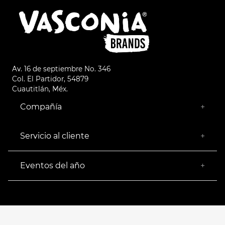
Av. 16 de septiembre No. 346
Col. El Partidor, 54879
Cuautitlán, Méx.
Compañía
+
¿Quiénes somos?
Empresa Socialmente Responsable
Servicio al cliente
+
Encuentra tu Tienda más Cercana
Facturación
Devoluciones
Eventos del año
+
Rastrear pedido
Buen Fin
Venta al mayoreo
Hot Sale
Términos y Condiciones
El Balón está en nuestra cancha
Aviso de Privacidad
FAQ's