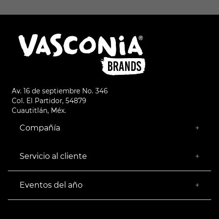
Av. 16 de septiembre No. 346
Col. El Partidor, 54879
Cuautitlán, Méx.
Compañía
+
¿Quiénes somos?
Empresa Socialmente Responsable
Servicio al cliente
+
Encuentra tu Tienda más Cercana
Facturación
Devoluciones
Eventos del año
+
Rastrear pedido
Buen Fin
Venta al mayoreo
Hot Sale
Términos y Condiciones