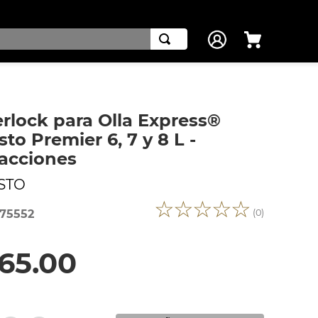
erlock para Olla Express®
sto Premier 6, 7 y 8 L -
acciones
STO
☆
☆
☆
☆
☆
(
0
)
75552
65
.
00