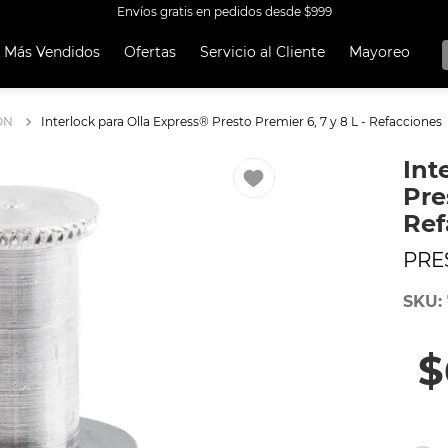
Envíos gratis en pedidos desde $999
Más Vendidos
Ofertas
Servicio al Cliente
Mayoreo
OS MÁS
OS
ÓN
Interlock para Olla Express® Presto Premier 6, 7 y 8 L - Refacciones
A EKCO ALUMINIO ANTIADHERENTE 32 PIEZAS
Int
 CON ANTIADHERENTE EKCO 32 PIEZAS ALUMINIO
Pre
A
Ref
UCCIÓN
PRE
OCERA
SKU
:
TEN
ORERAS
$
ERÍA
RO INOXIDABLE