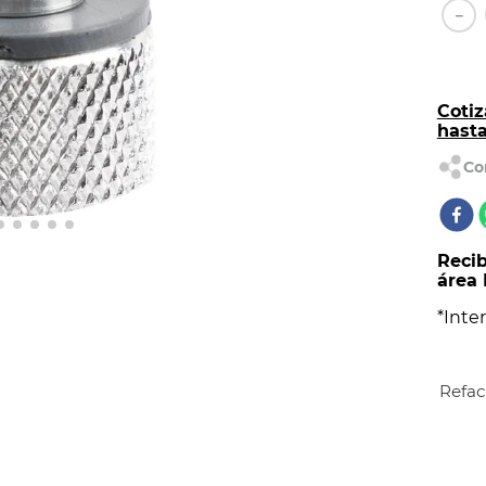
AL
－
Cotiz
hast
Recib
área 
*Inter
Refac