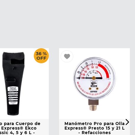
36 %
OFF
 para Cuerpo de
Manómetro Pro para Olla
a Express® Ekco
Express® Presto 15 y 21 L
ssic 4, 5 y 6 L -
- Refacciones