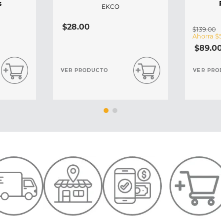
s
EKCO
$
28
.
00
$
139
.
00
Ahorra
$
$
89
.
0
VER PRODUCTO
VER PRO