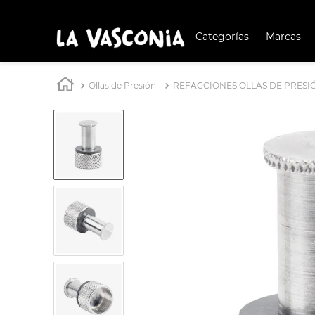
Categorías
Marcas
TÉRMIN
BUSCAD
Ollas de Presión
REFACCIONES OLLAS DE PRESI
1
.
BATERÍA COCIN
2
.
BATERÍA COCINA
3
.
OLL
4
.
IND
5
.
ARR
6
.
SAR
7
.
VAP
8
.
BAT
9
.
ACE