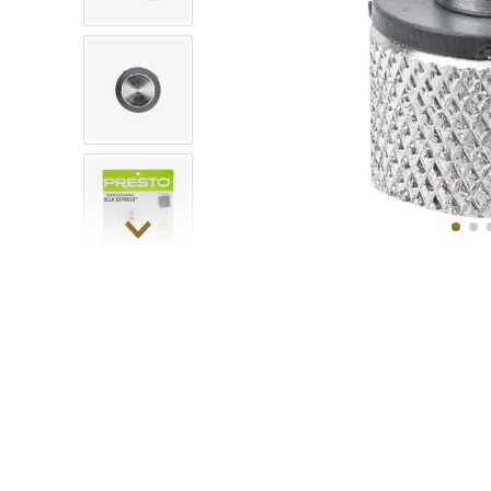
10
.
COM