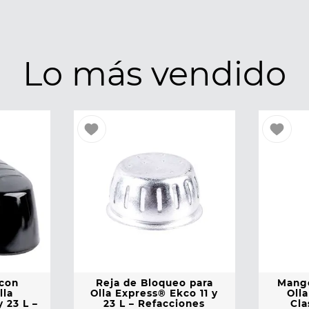
Lo más vendido
 con
Reja de Bloqueo para
Mango
lla
Olla Express® Ekco 11 y
Oll
 23 L –
23 L – Refacciones
Cla