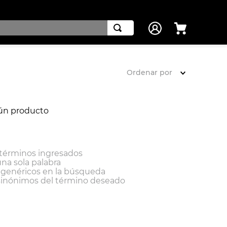
Ordenar por
ún producto
términos ingresados
una sola palabra
s genéricos en la búsqueda
sinónimos del término deseado