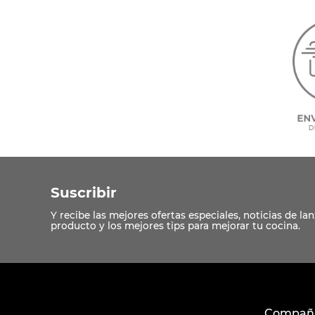
10
.
COM
Suscribir
Compañ