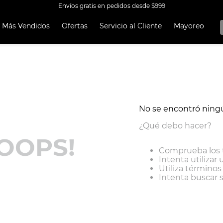
Envíos gratis en pedidos desde $999
Más Vendidos
Ofertas
Servicio al Cliente
Mayoreo
OS MÁS
OS
A EKCO ALUMINIO ANTIADHERENTE 32 PIEZAS
 CON ANTIADHERENTE EKCO 32 PIEZAS ALUMINIO
A
No se encontró ning
UCCIÓN
¿Qué debo hacer?
OOPS!
OCERA
Comprueba los 
TEN
Intenta utilizar 
Utiliza término
ORERAS
Intenta buscar 
ERÍA
RO INOXIDABLE