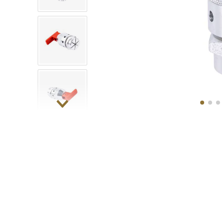
10
.
COM