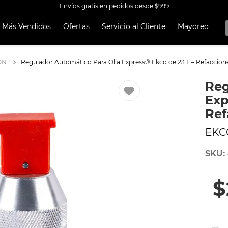
Envíos gratis en pedidos desde $999
Más Vendidos
Ofertas
Servicio al Cliente
Mayoreo
OS MÁS
OS
ÓN
Regulador Automático Para Olla Express® Ekco de 23 L – Refaccion
A EKCO ALUMINIO ANTIADHERENTE 32 PIEZAS
Reg
 CON ANTIADHERENTE EKCO 32 PIEZAS ALUMINIO
Exp
A
Ref
UCCIÓN
EKC
OCERA
SKU
:
TEN
ORERAS
$
ERÍA
RO INOXIDABLE