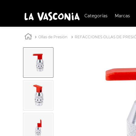
Categorías
Marcas
TÉRMIN
BUSCAD
Ollas de Presión
REFACCIONES OLLAS DE PRESI
1
.
BATERÍA COCIN
2
.
BATERÍA COCINA
3
.
OLL
4
.
IND
5
.
ARR
6
.
SAR
7
.
VAP
8
.
BAT
9
.
ACE