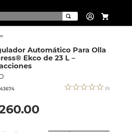
es
ulador Automático Para Olla
ress® Ekco de 23 L –
acciones
O
☆
☆
☆
☆
☆
(
0
)
43674
260
.
00