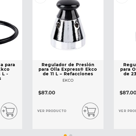
a para
Regulador de Presión
Regu
Ekco
para Olla Express® Ekco
para O
 L -
de 11 L – Refacciones
de 23
s
EKCO
$
87
.
00
$
87
.
0
VER PRODUCTO
VER PRO