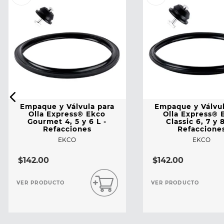
Empaque y Válvula para
Empaque y Válvul
Olla Express® Ekco
Olla Express® 
Gourmet 4, 5 y 6 L -
Classic 6, 7 y 8
Refacciones
Refaccione
EKCO
EKCO
$
142
.
00
$
142
.
00
VER PRODUCTO
VER PRODUCTO