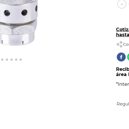
AL
－
Cotiz
hast
Recib
área 
*Inter
Regul