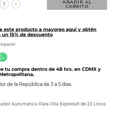
AÑADIR AL
＋
CARRITO
a este producto a mayoreo aquí y obtén
a un 15% de descuento
e tu compra dentro de 48 hrs. en CDMX y
Metropolitana.
ior de la República de 3 a 5 días.
ador Automático Para Olla Express® de 23 Litros