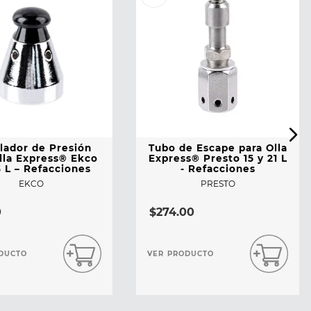
lador de Presión
Tubo de Escape para Olla
lla Express® Ekco
Express® Presto 15 y 21 L
 L – Refacciones
- Refacciones
EKCO
PRESTO
0
$
274
.
00
DUCTO
VER PRODUCTO