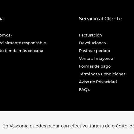
ía
Servicio al Cliente
somos?
Facturación
ocialmente responsable
Devoluciones
tu tienda más cercana
Rastrear pedido
Venta al mayoreo
Formas de pago
Términos y Condiciones
Aviso de Privacidad
FAQ's
En Vasconia puedes pagar con efectivo, tarjeta de crédito, dé