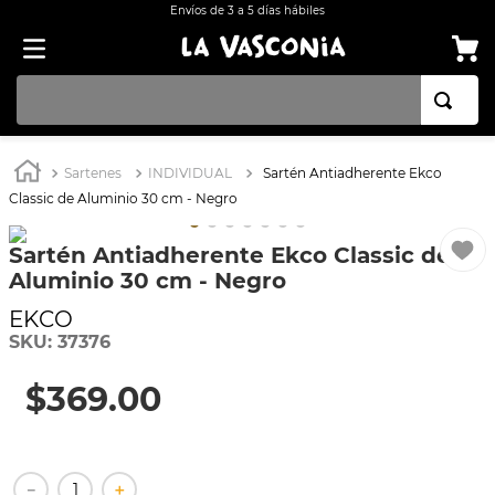
Envíos de 3 a 5 días hábiles
TÉRMINOS MÁS BUSCADOS
Sartenes
INDIVIDUAL
Sartén Antiadherente Ekco
1
.
BATERÍA COCINA EKCO ALUMINIO ANTIADHERENTE 32 PIEZAS
Classic de Aluminio 30 cm - Negro
2
.
OLLA
Sartén Antiadherente Ekco Classic de
3
.
BATERÍA COCINA CON ANTIADHERENTE EKCO 32 PIEZAS ALUMINIO
Aluminio 30 cm - Negro
4
.
ARROCERA
EKCO
5
.
SARTEN
SKU
:
37376
6
.
INDUCCIÓN
$
369
.
00
7
.
VAPORERAS
8
.
ACERO INOXIDABLE
－
＋
9
.
COMAL