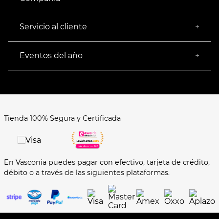
¿Quiénes somos?
Empresa Socialmente Responsable
Servicio al cliente
+
Encuentra tu Tienda más Cercana
Facturación
Devoluciones
Eventos del año
+
Rastrear pedido
Buen Fin
Venta al mayoreo
Hot Sale
Términos y Condiciones
El Balón está en nuestra cancha
Aviso de Privacidad
FAQ's
Tienda 100% Segura y Certificada
Formas de Pago
En Vasconia puedes pagar con efectivo, tarjeta de crédito,
débito o a través de las siguientes plataformas.