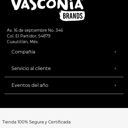
Av. 16 de septiembre No. 346
Col. El Partidor, 54879
Cuautitlán, Méx.
Compañía
+
¿Quiénes somos?
Empresa Socialmente Responsable
Servicio al cliente
+
Encuentra tu Tienda más Cercana
Facturación
Devoluciones
Eventos del año
+
Rastrear pedido
Buen Fin
Venta al mayoreo
Hot Sale
Términos y Condiciones
El Balón está en nuestra cancha
Aviso de Privacidad
FAQ's
Tienda 100% Segura y Certificada
Formas de Pago