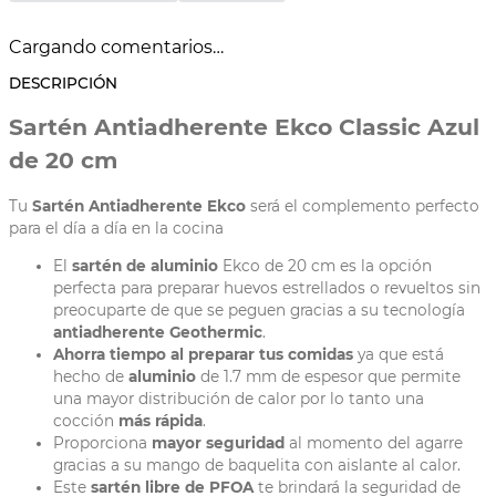
Estufa de vitrocerámica, Estufa
de gas, Estufa eléctrica, Estufa
de vitrocerámica, Estufa de gas,
Compatible con
Cargando comentarios…
Estufa eléctrica, Estufa de
vitrocerámica, Estufa de gas,
Estufa eléctrica, Estufa de
DESCRIPCIÓN
vitrocerámica
Sartén Antiadherente Ekco Classic Azul
de 20 cm
Tu
Sartén Antiadherente Ekco
será el complemento perfecto
para el día a día en la cocina
El
sartén de aluminio
Ekco de 20 cm es la opción
perfecta para preparar huevos estrellados o revueltos sin
preocuparte de que se peguen gracias a su tecnología
antiadherente Geothermic
.
Ahorra tiempo al preparar tus comidas
ya que está
hecho de
aluminio
de 1.7 mm de espesor que permite
una mayor distribución de calor por lo tanto una
cocción
más rápida
.
Proporciona
mayor seguridad
al momento del agarre
gracias a su mango de baquelita con aislante al calor.
Este
sartén libre de PFOA
te brindará la seguridad de