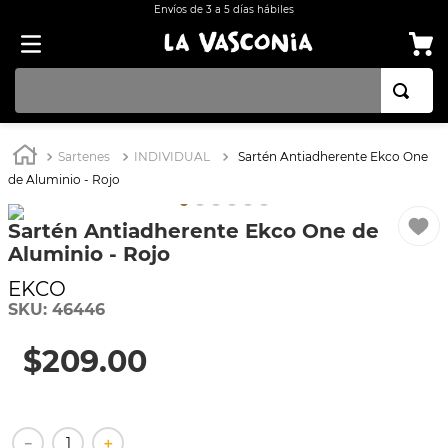
Envíos de 3 a 5 días hábiles
TÉRMINOS MÁS BUSCADOS
Sartenes
INDIVIDUAL
Sartén Antiadherente Ekco One
1
.
BATERÍA COCINA EKCO ALUMINIO ANTIADHERENTE 32 PIEZAS
de Aluminio - Rojo
2
.
BATERÍA COCINA CON ANTIADHERENTE EKCO 32 PIEZAS ALUMINIO
Sartén Antiadherente Ekco One de
3
.
OLLA
Aluminio - Rojo
4
.
ARROCERA
EKCO
5
.
INDUCCIÓN
SKU
:
46446
6
.
SARTEN
$
209
.
00
7
.
VAPORERAS
8
.
BATERÍA
－
＋
9
.
ACERO INOXIDABLE