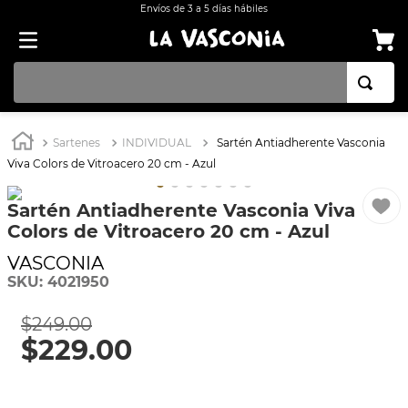
Envíos de 3 a 5 días hábiles
TÉRMINOS MÁS BUSCADOS
Sartenes
INDIVIDUAL
Sartén Antiadherente Vasconia
1
.
BATERÍA COCINA EKCO ALUMINIO ANTIADHERENTE 32 PIEZAS
Viva Colors de Vitroacero 20 cm - Azul
2
.
BATERÍA COCINA CON ANTIADHERENTE EKCO 32 PIEZAS ALUMINIO
Sartén Antiadherente Vasconia Viva
3
.
OLLA
Colors de Vitroacero 20 cm - Azul
4
.
ARROCERA
VASCONIA
5
.
INDUCCIÓN
SKU
:
4021950
6
.
SARTEN
$
249
.
00
7
$
.
229
VAPORERAS
.
00
8
.
BATERÍA
9
.
ACERO INOXIDABLE