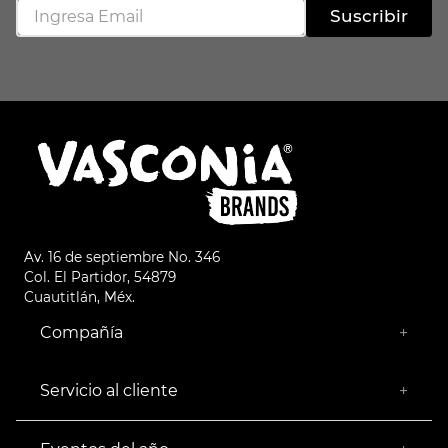
Suscribir
Av. 16 de septiembre No. 346
Col. El Partidor, 54879
Cuautitlán, Méx.
Compañía
+
¿Quiénes somos?
Empresa Socialmente Responsable
Servicio al cliente
+
Encuentra tu Tienda más Cercana
Facturación
Devoluciones