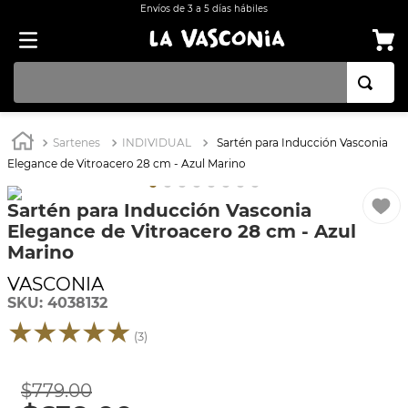
Envíos de 3 a 5 días hábiles
TÉRMINOS MÁS BUSCADOS
Sartenes
INDIVIDUAL
Sartén para Inducción Vasconia
1
.
BATERÍA COCINA EKCO ALUMINIO ANTIADHERENTE 32 PIEZAS
Elegance de Vitroacero 28 cm - Azul Marino
2
.
BATERÍA COCINA CON ANTIADHERENTE EKCO 32 PIEZAS ALUMINIO
Sartén para Inducción Vasconia
3
.
OLLA
Elegance de Vitroacero 28 cm - Azul
4
.
ARROCERA
Marino
5
.
SARTEN
VASCONIA
SKU
:
4038132
6
.
INDUCCIÓN
★
★
★
★
★
(
3
)
7
.
VAPORERAS
8
.
ACERO INOXIDABLE
$
779
.
00
9
.
BATERÍA