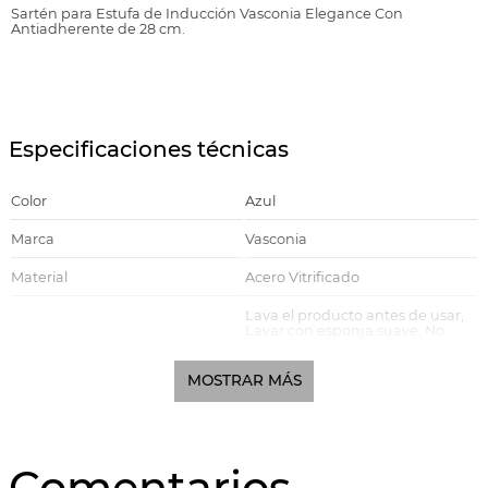
Sartén para Estufa de Inducción Vasconia Elegance Con
Antiadherente de 28 cm.
Especificaciones técnicas
Color
Azul
Marca
Vasconia
Material
Acero Vitrificado
Lava el producto antes de usar,
Lavar con esponja suave, No
utilizar líquido abrasivo, No cortar
dentro del sartén, Evitar lavar
Recomendaciones
cuando el producto esté
MOSTRAR MÁS
caliente, No sobrecalentar al
vacío, Utiliza utensilios de nylon,
silicón o madera
Recubrimiento
Antiadherente
Comentarios