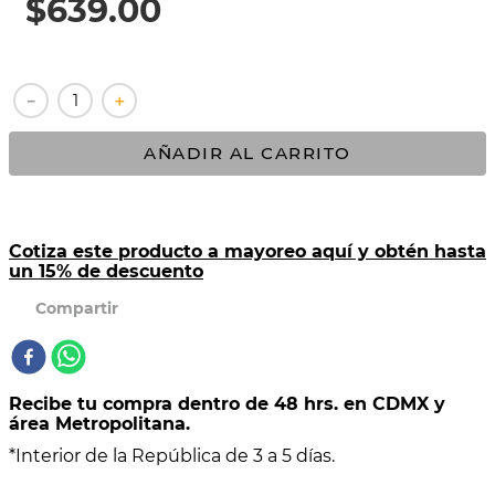
$
639
.
00
10
.
COMAL
－
＋
AÑADIR AL CARRITO
Cotiza este producto a mayoreo aquí y obtén hasta
un 15% de descuento
Recibe tu compra dentro de 48 hrs. en CDMX y
área Metropolitana.
*Interior de la República de 3 a 5 días.