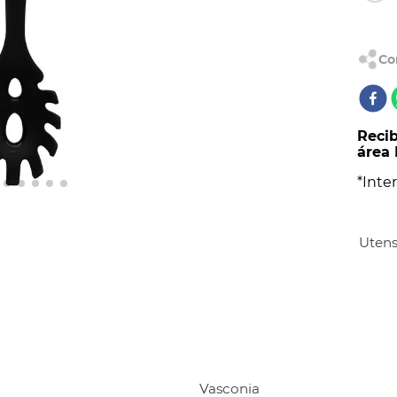
CONIA PRIMA
Recib
área 
*Inter
Utens
Vasconia