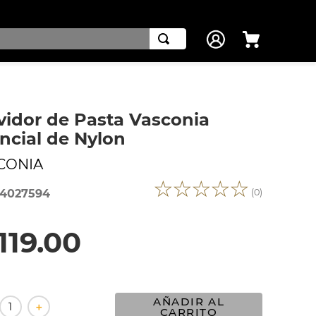
vidor de Pasta Vasconia
ncial de Nylon
CONIA
☆
☆
☆
☆
☆
(
0
)
4027594
119
.
00
AÑADIR AL
＋
CARRITO