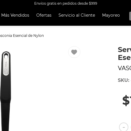
Envíos gratis en pedidos desde $999
Más Vendidos
Ofertas
Servicio al Cliente
Mayoreo
OS MÁS
OS
asconia Esencial de Nylon
A
Ser
 CON ANTIADHERENTE EKCO 32 PIEZAS ALUMINIO
Ese
OCERA
VAS
TEN
SKU
:
UCCIÓN
ORERAS
$
RO INOXIDABLE
ERÍA
AL
－