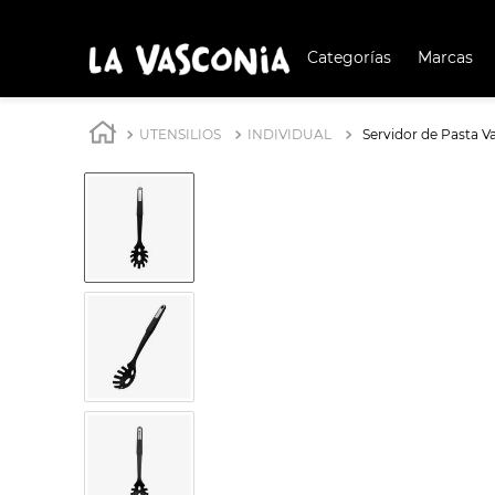
Categorías
Marcas
TÉRMIN
BUSCAD
UTENSILIOS
INDIVIDUAL
Servidor de Pasta V
1
.
OLL
2
.
BATERÍA COCINA
3
.
ARR
4
.
SAR
5
.
IND
6
.
VAP
7
.
ACE
8
.
BAT
9
.
COM