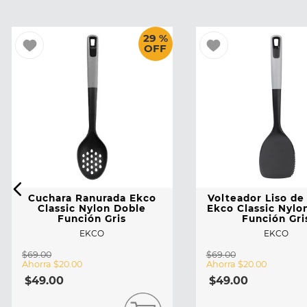
29 %
OFF
Cuchara Ranurada Ekco
Volteador Liso de
Classic Nylon Doble
Ekco Classic Nylo
Función Gris
Función Gri
EKCO
EKCO
$
69
.
00
$
69
.
00
Ahorra
$
20
.
00
Ahorra
$
20
.
00
$
49
.
00
$
49
.
00