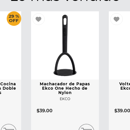
29 %
OFF
 Cocina
Machacador de Papas
Volt
n Doble
Ekco One Hecho de
Ekc
s
Nylon
EKCO
$
39
.
00
$
39
.
0