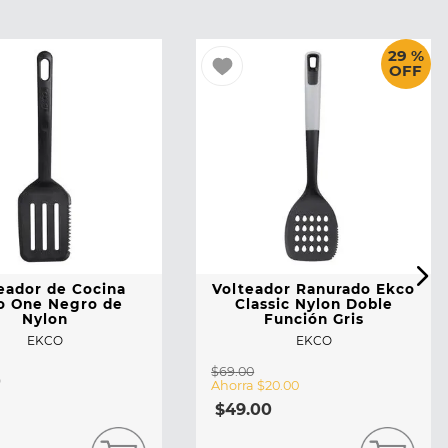
29 %
OFF
eador de Cocina
Volteador Ranurado Ekco
o One Negro de
Classic Nylon Doble
Nylon
Función Gris
EKCO
EKCO
$
69
.
00
0
Ahorra
$
20
.
00
$
49
.
00