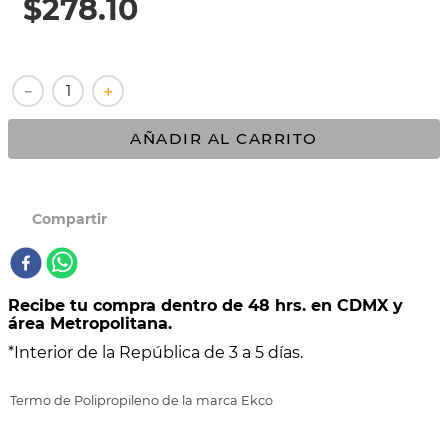
$
278
.
10
10
.
VASCONIA PRIMA
－
＋
AÑADIR AL CARRITO
Recibe tu compra dentro de 48 hrs. en CDMX y
área Metropolitana.
*Interior de la República de 3 a 5 días.
Termo de Polipropileno de la marca Ekco