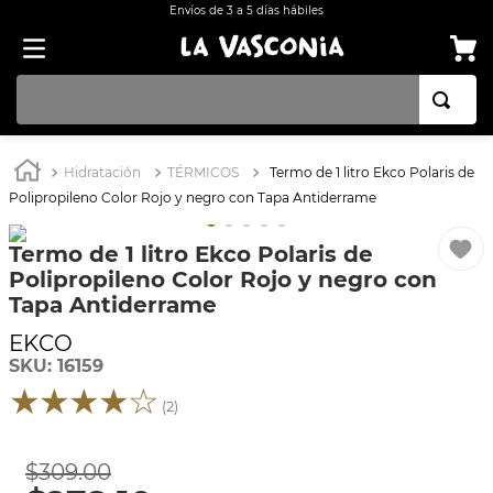
Envíos de 3 a 5 días hábiles
TÉRMINOS MÁS BUSCADOS
Hidratación
TÉRMICOS
Termo de 1 litro Ekco Polaris de
1
.
OLLA
Polipropileno Color Rojo y negro con Tapa Antiderrame
2
.
BATERÍA COCINA CON ANTIADHERENTE EKCO 32 PIEZAS ALUMINIO
Termo de 1 litro Ekco Polaris de
3
.
ARROCERA
Polipropileno Color Rojo y negro con
4
.
SARTEN
Tapa Antiderrame
5
.
INDUCCIÓN
EKCO
SKU
:
16159
6
.
VAPORERAS
★
★
★
★
☆
(
2
)
7
.
ACERO INOXIDABLE
8
.
BATERÍA
$
309
.
00
9
.
COMAL