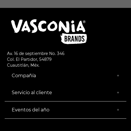
Av. 16 de septiembre No. 346
Col. El Partidor, 54879
Cuautitlán, Méx.
Compañía
+
¿Quiénes somos?
Empresa Socialmente Responsable
Servicio al cliente
+
Encuentra tu Tienda más Cercana
Facturación
Devoluciones
Eventos del año
+
Rastrear pedido
Buen Fin
Venta al mayoreo
Hot Sale
Términos y Condiciones