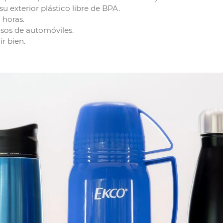
u exterior plástico libre de BPA.
 horas.
asos de automóviles.
ir bien.