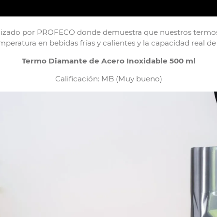
lizado por PROFECO donde demuestra que nuestros termos
eratura en bebidas frías y calientes y la capacidad real de
Termo Diamante de Acero Inoxidable 500 ml
Calificación: MB (Muy bueno)