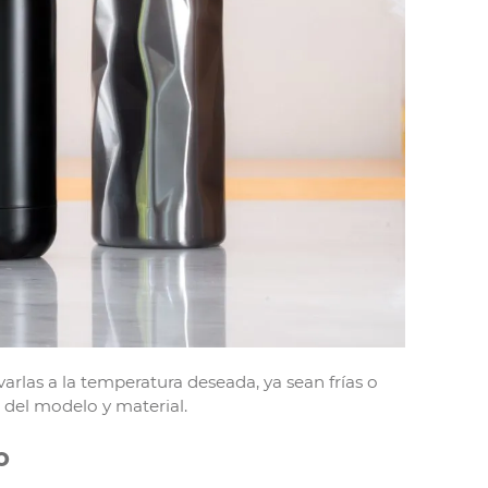
arlas a la temperatura deseada, ya sean frías o
del modelo y material.
o