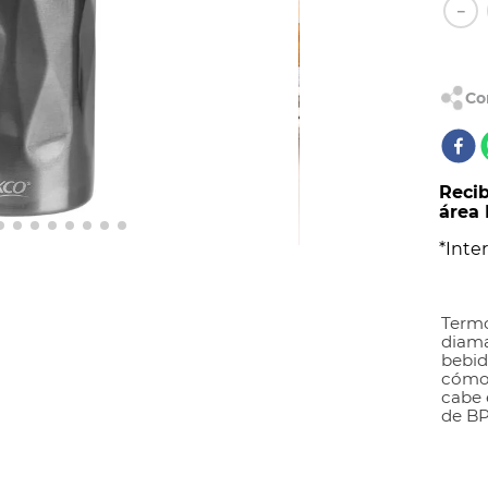
AL
－
Recib
área 
*Inter
Termo
diama
bebid
cómod
cabe 
de BPA