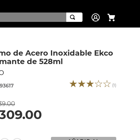
mo de Acero Inoxidable Ekco
mante de 528ml
O
★
★
★
☆
☆
(
1
)
93617
39
.
00
309
.
00