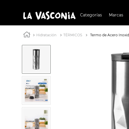
Categorías
Marcas
TÉRMIN
BUSCAD
Hidratación
TÉRMICOS
Termo de Acero Inoxi
1
.
BATERÍA COCIN
2
.
BATERÍA COCINA
3
.
OLL
4
.
ARR
5
.
IND
6
.
SAR
7
.
VAP
8
.
BAT
9
.
ACE