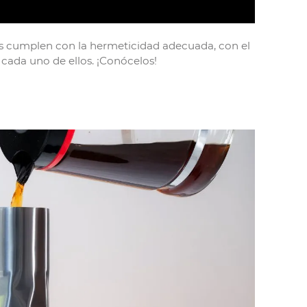
 cumplen con la hermeticidad adecuada, con el
 cada uno de ellos. ¡Conócelos!