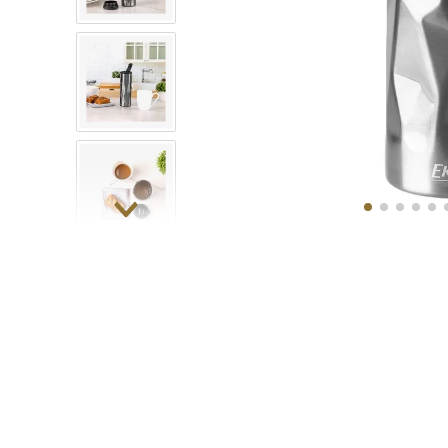
10
.
COM