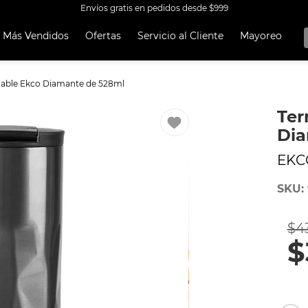
Envíos gratis en pedidos desde $999
Más Vendidos
Ofertas
Servicio al Cliente
Mayoreo
OS MÁS
OS
dable Ekco Diamante de 528ml
A EKCO ALUMINIO ANTIADHERENTE 32 PIEZAS
Ter
 CON ANTIADHERENTE EKCO 32 PIEZAS ALUMINIO
Dia
A
EKC
OCERA
SKU
:
UCCIÓN
TEN
$
4
ORERAS
$
ERÍA
RO INOXIDABLE