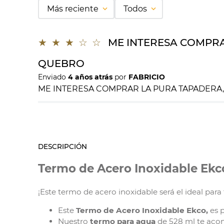
Más reciente
Todos
★
★
★
☆
☆
ME INTERESA COMPRA
QUEBRO
Enviado
4 años atrás
por
FABRICIO
ME INTERESA COMPRAR LA PURA TAPADERA,
DESCRIPCIÓN
Termo de Acero Inoxidable Ek
¡Este termo de acero inoxidable será el ideal para 
Este
Termo de Acero Inoxidable Ekco,
es 
Nuestro
termo para agua
de 528 ml te acom